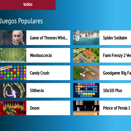
todos
Juegos Populares
Game of Thrones Winter is Coming
Spider Solitaire
Wordsoccer.io
Candy Crush
Goodgame Big F
Slither.io
10x10! Plus
Doom
Prince of Persia 1