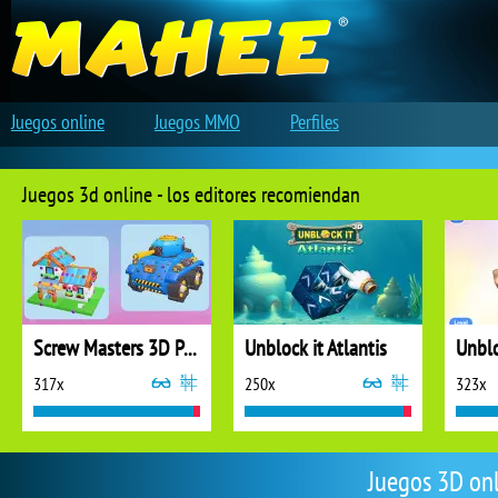
Juegos online
Juegos MMO
Perfiles
Juegos 3d online - los editores recomiendan
Screw Masters 3D Puzzle
Unblock it Atlantis
Unblo
317x
250x
323x
Juegos 3D on