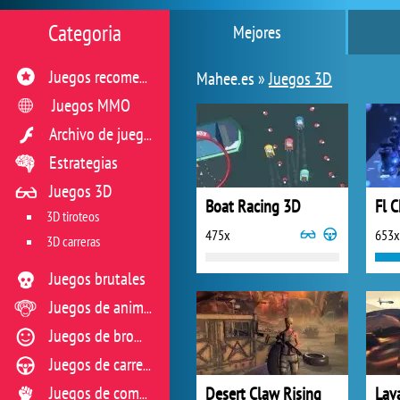
Categoria
Mejores
Mahee.es »
Juegos 3D
Juegos recomendados
Juegos MMO
Archivo de juegos flash
Estrategias
Juegos 3D
Boat Racing 3D
Fl 
3D tiroteos
475x
653x
3D carreras
Juegos brutales
Juegos de animales
Juegos de broma
Juegos de carreras
Desert Claw Rising
Juegos de combate