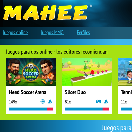
Juegos online
Juegos MMO
Perfiles
Juegos para dos online - los editores recomiendan
Head Soccer Arena
Slicer Duo
Tenni
149x
81x
11x
Juegos para