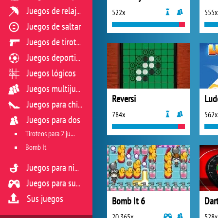
Juegos de relajación
522x
555x
Juegos de saltar
Juegos de tiroteo
Juegos deportivos
Juegos lógicos
Juegos multijugador
Reversi
Lud
Juegos para chicas
784x
562x
Juegos para dos
Tiroteos para 2 jugadores
Bomb It
Juegos para niños
Juegos para sus reflejos
Sus juegos
Bomb It 6
Dart
20 365x
528x