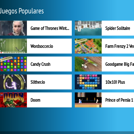
Juegos Populares
Game of Thrones Winter is Coming
Spider Solitaire
Wordsoccer.io
Candy Crush
Goodgame Big F
Slither.io
10x10! Plus
Doom
Prince of Persia 1