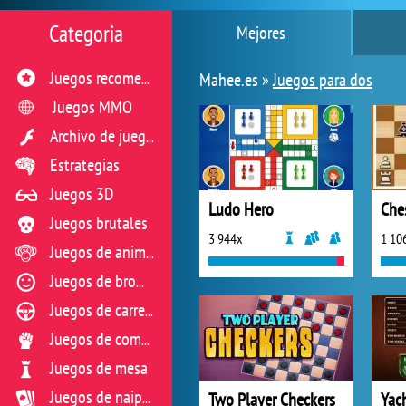
Categoria
Mejores
Mahee.es »
Juegos para dos
Juegos recomendados
Juegos MMO
Archivo de juegos flash
Estrategias
Juegos 3D
Ludo Hero
Ches
Juegos brutales
3 944x
1 10
Juegos de animales
Juegos de broma
Juegos de carreras
Juegos de combate
Juegos de mesa
Two Player Checkers
Yac
Juegos de naipes