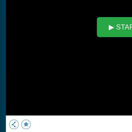
▶ STA