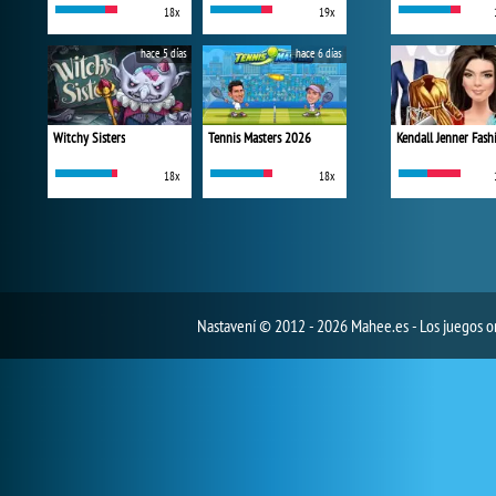
18x
19x
hace 5 días
hace 6 días
Witchy Sisters
Tennis Masters 2026
18x
18x
Nastavení
© 2012 - 2026 Mahee.es - Los juegos on