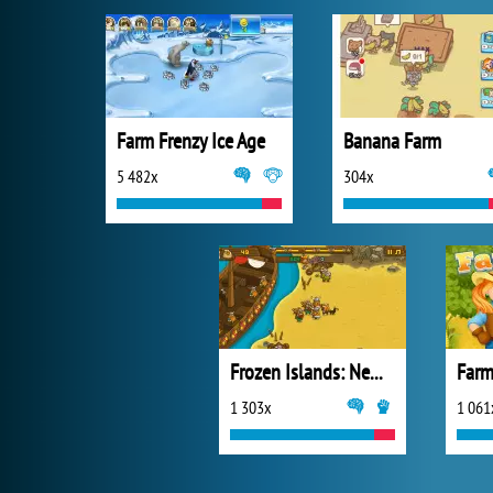
Farm Frenzy Ice Age
Banana Farm
5 482x
304x
Frozen Islands: New Horizons
Farm
1 303x
1 061