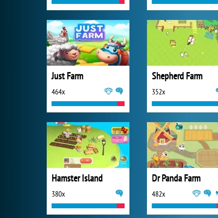
Just Farm
Shepherd Farm
464x
352x
Hamster Island
Dr Panda Farm
380x
482x