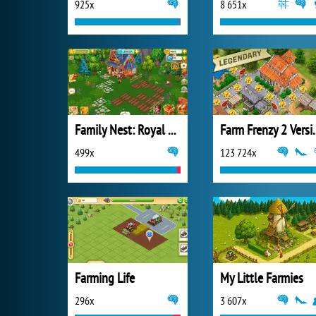
925x
8 651x
Family Nest: Royal Society
Farm Frenzy 
499x
123 724x
Farming Life
My Little Farmies
296x
3 607x