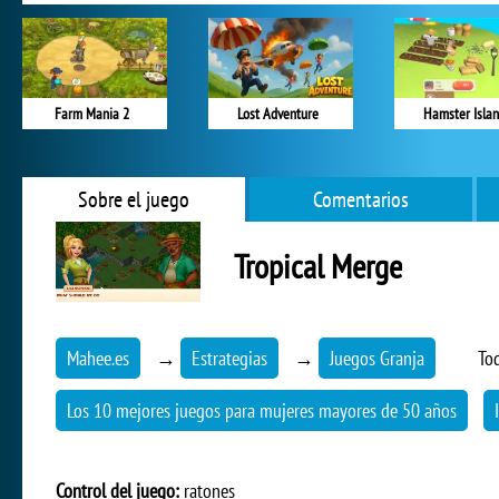
Farm Mania 2
Lost Adventure
Hamster Isla
Sobre el juego
Comentarios
Tropical Merge
Mahee.es
→
Estrategias
→
Juegos Granja
To
Los 10 mejores juegos para mujeres mayores de 50 años
Control del juego:
ratones