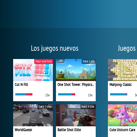
Los juegos nuevos
Juegos
hace una hora
hace 1 día
Cut N Fill
One Shot Tower: Physics Destroyer
Mahjong Classic
13x
15x
3
hace 3 días
hace 4 días
WorldGuessr
Battle Shot Elite
Cute Unicorn Care