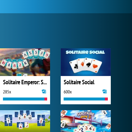
Solitaire Emperor: Secrets of Fate
Solitaire Social
285x
600x