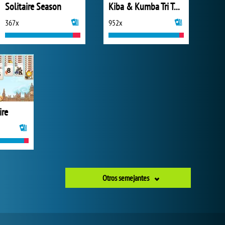
Solitaire Season
Kiba & Kumba Tri Towers Solitaire
367x
952x
ire
Otros semejantes