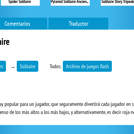
Spider Solitaire
Pyramid Solitaire Ancient Egypt
Solitaire Story Tripeak
Comentarios
Traductor
aire
es
→
Solitaire
Todos:
Archivo de juegos flash
muy popular para un jugador, que seguramente divertirá cada jugador en s
enso de los más altos a los más bajos, y alternativamente, es decir roja-