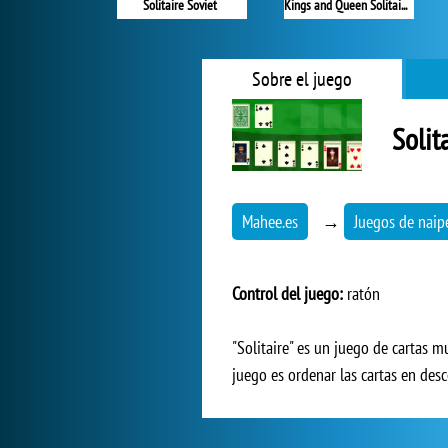
Solitaire Soviet
Kings and Queen Solitaire Tripeaks
Sobre el juego
Solit
Mahee.es
→
Juegos de naip
Control del juego:
ratón
"Solitaire" es un juego de cartas 
juego es ordenar las cartas en desc