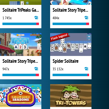
Solitaire TriPeaks Garden
Solitaire Story Tripeaks 3
1 745x
484x
Solitaire Story Tripeaks 2
Spider Solitaire
947x
35 132x