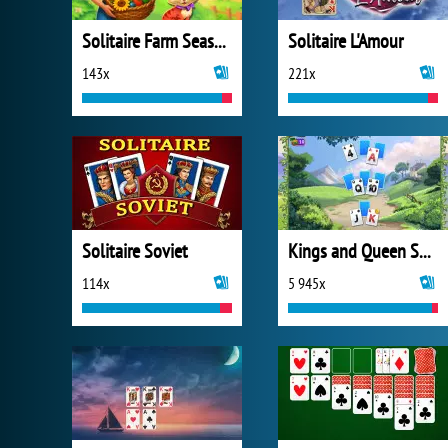
Solitaire Farm Seasons 4
Solitaire L'Amour
143x
221x
Solitaire Soviet
Kings and Queen Solitaire Tripeaks
114x
5 945x