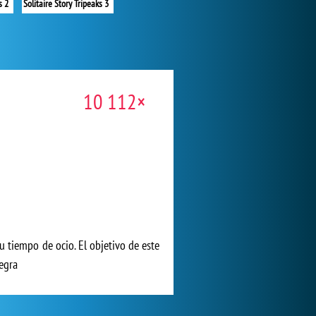
s 2
Solitaire Story Tripeaks 3
10 112×
u tiempo de ocio. El objetivo de este
negra