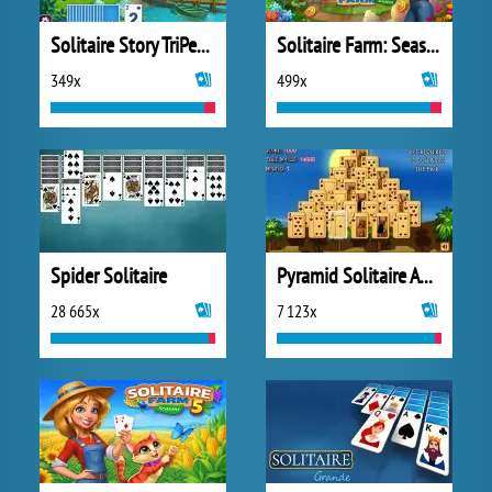
Solitaire Story TriPeaks 5
Solitaire Farm: Seasons
349x
499x
Spider Solitaire
Pyramid Solitaire Ancient Egypt
28 665x
7 123x