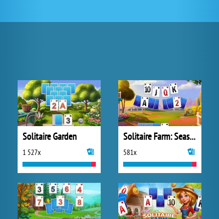
Solitaire Garden
Solitaire Farm: Seasons 2
1 527x
581x