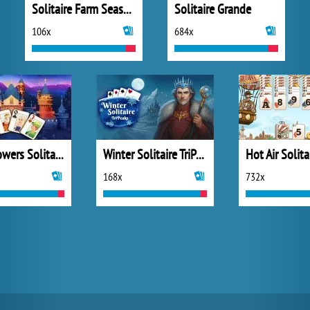
Solitaire Farm Seasons 5
Solitaire Grande
106x
684x
Magic Towers Solitaire
Winter Solitaire TriPeaks
Hot Air Solita
168x
732x