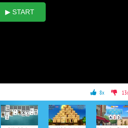
▶ START
8x
13