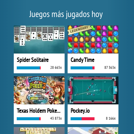
Juegos más jugados hoy
Spider Solitaire
Candy Time
28 665x
87 363x
Texas Holdem Poker 3
Pockey.io
43 873x
8 166x