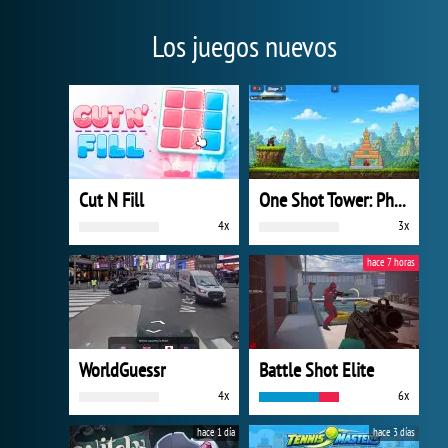
Los juegos nuevos
Cut N Fill
One Shot Tower: Physics Destroyer
4x
3x
hace 7 horas
WorldGuessr
Battle Shot Elite
4x
6x
hace 1 día
hace 3 días