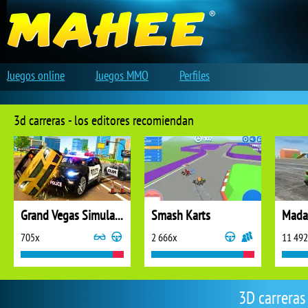
Juegos online
Juegos MMO
Perfiles
3d carreras - los editores recomiendan
Grand Vegas Simulator
Smash Karts
Madal
705x
2 666x
11 49
3D carreras