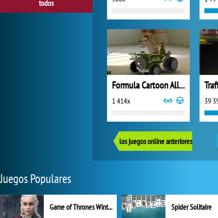
todos
Formula Cartoon All-Stars
Traf
1 414x
39 3
los juegos online anteriores
Juegos Populares
Game of Thrones Winter is Coming
Spider Solitaire