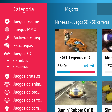
Categoria
Mejores
Juegos recomendados
Mahee.es »
Juegos 3D
»
3D carreras
Juegos MMO
Archivo de juegos flash
Estrategias
Juegos 3D
LEGO: Legends of Chima Speedorz
Mon
3D tiroteos
8 843x
1 73
3D carreras
Juegos brutales
Juegos de animales
Juegos de broma
Juegos de carreras
Juegos de combate
Burnin' Rubber C n' B
Sim