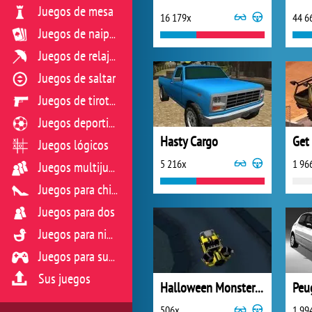
Juegos de mesa
16 179x
44 6
Juegos de naipes
Juegos de relajación
Juegos de saltar
Juegos de tiroteo
Juegos deportivos
Hasty Cargo
Get
Juegos lógicos
5 216x
1 96
Juegos multijugador
Juegos para chicas
Juegos para dos
Juegos para niños
Juegos para sus reflejos
Sus juegos
Halloween Monster Parking
Peu
506x
1 99