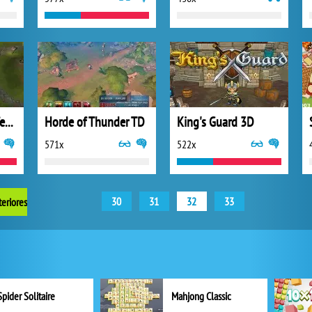
Fantasy Tower Defense 3D
Horde of Thunder TD
King's Guard 3D
571x
522x
30
31
32
33
teriores
Spider Solitaire
Mahjong Classic