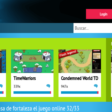
Login
TimeWarriors
Condemned World TD
339x
947x
sa de fortaleza el juego online 32/33