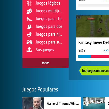
Juegos lógicos
Juegos multijugador
Juegos para chicas
Juegos para dos
Juegos para niños
Juegos para sus reflejos
Sus juegos
536x
todos
los juegos online an
Juegos Populares
Game of Thrones Winter is Coming