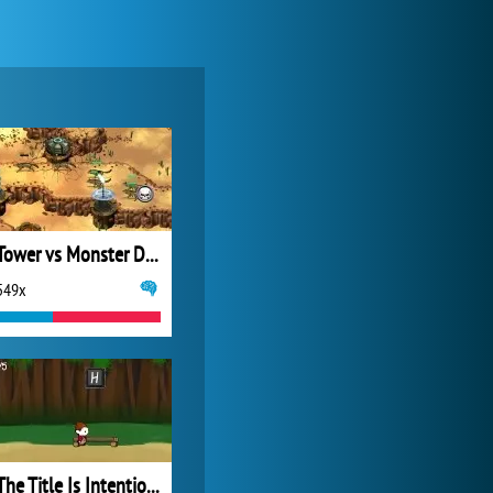
My Free Zoo
6 367x
Tower vs Monster Defense
549x
Zoo 2: Animal Park
2 066x
The Title Is Intentionally Left Blank