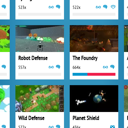
523x
522x
Robot Defense
The Foundry
557x
664x
Wild Defense
Planet Shield
577x
436x