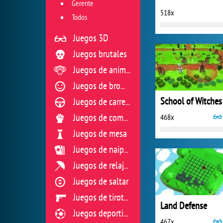
Gerente
518x
Todos
Juegos 3D
Juegos brutales
Juegos de animales
Juegos de broma
School of Witches
Juegos de carreras
468x
Juegos de combate
Juegos de mesa
Juegos de naipes
Juegos de relajación
Juegos de saltar
Juegos de tiroteo
Land Defense
Juegos deportivos
467x