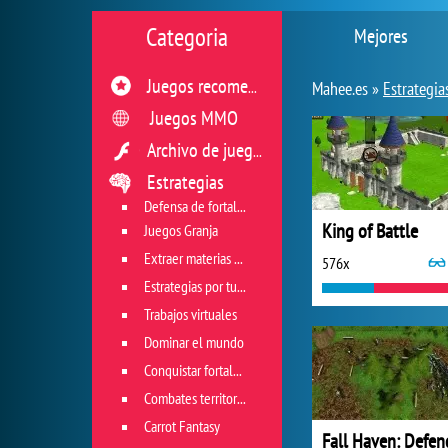
Categoria
Mejores
Juegos recomendados
Mahee.es »
Estrategia
Juegos MMO
Archivo de juegos flash
Estrategias
Defensa de fortaleza
King of Battle
Juegos Granja
Extraer materias primas
576x
Estrategias por turnos
Trabajos virtuales
Dominar el mundo
Conquistar fortaleza
Combates territoriales
Carrot Fantasy