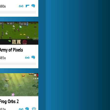
480x
Forge of Empires
14 951x
Army of Pixels
485x
Frog Orbs 2
432x