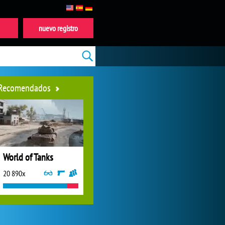
nuevo registro
Recomendados
World of Tanks
20 890x