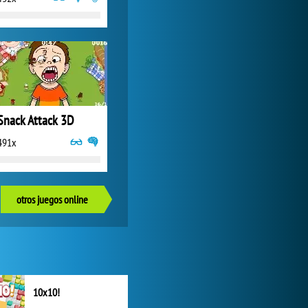
Snack Attack 3D
491x
otros juegos online
10x10!