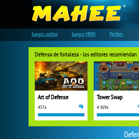
Juegos online
Juegos MMO
Perfiles
Defensa de fortaleza - los editores recomiendan
Art of Defense
Tower Swap
437x
4 369x
Defen