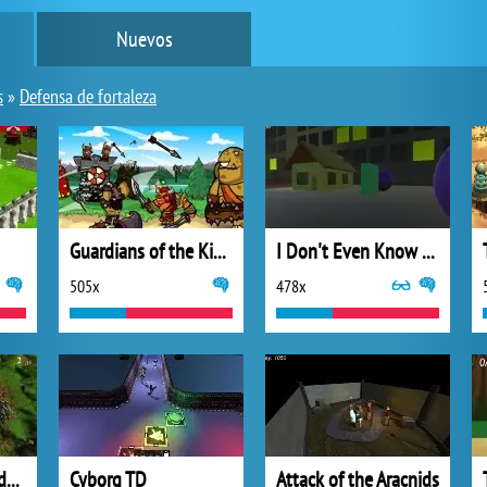
Nuevos
s
»
Defensa de fortaleza
Guardians of the Kingdoms
I Don't Even Know How To Call It
505x
478x
Fall Haven: Defenders of the Light
Cyborg TD
Attack of the Aracnids