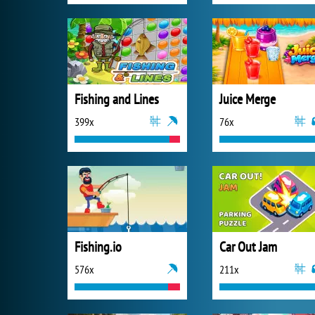
Fishing and Lines
Juice Merge
399x
76x
Fishing.io
Car Out Jam
576x
211x