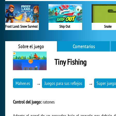
Frost Land: Snow Survival
Ship Out
Snake
Sobre el juego
Comentarios
Tiny Fishing
Mahee.es
→
Juegos para sus reflejos
→
Super juegos
Control del juego:
ratones
Adopte el papel de un pescador, baje el anzuelo por debajo de