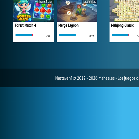
hace 5 días
hace 6 días
Forest Match 4
Merge Lagoon
Mahjong Classic
29x
83x
3
Nastavení
© 2012 - 2026 Mahee.es - Los juegos on