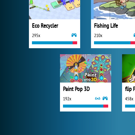
Eco Recycler
Fishing Life
295x
210x
Paint Pop 3D
flip 
192x
458x