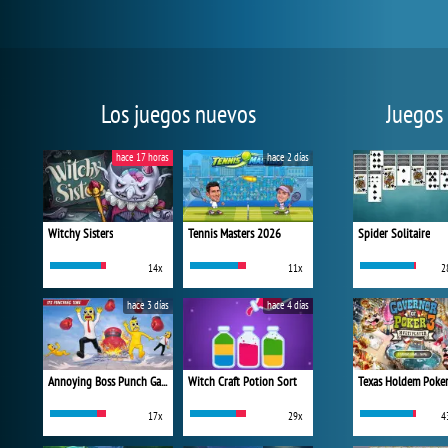
Los juegos nuevos
Juegos
hace 17 horas
hace 2 días
Witchy Sisters
Tennis Masters 2026
Spider Solitaire
14x
11x
2
hace 3 días
hace 4 días
Annoying Boss Punch Game
Witch Craft Potion Sort
Texas Holdem Poke
17x
29x
4