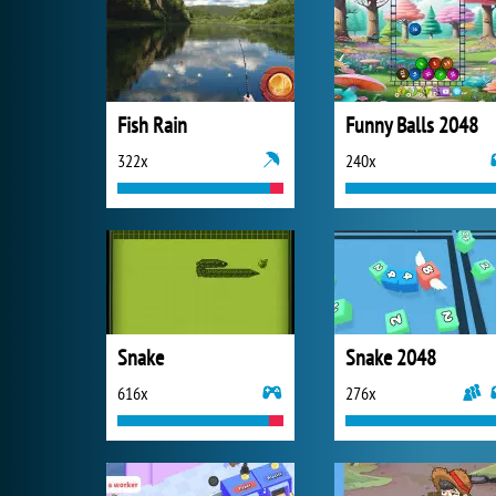
Fish Rain
Funny Balls 2048
322x
240x
Snake
Snake 2048
616x
276x