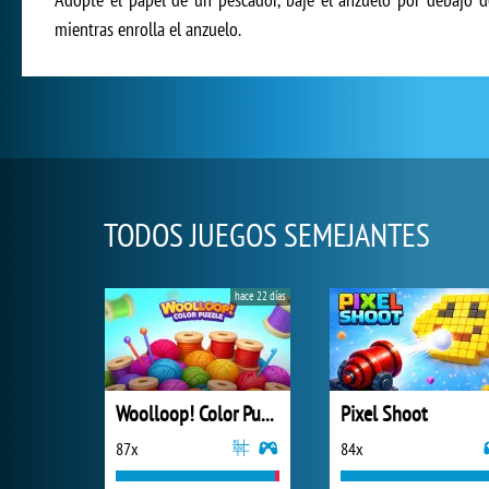
mientras enrolla el anzuelo.
TODOS JUEGOS SEMEJANTES
hace 22 días
Woolloop! Color Puzzle
Pixel Shoot
87x
84x