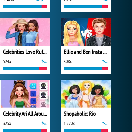
Celebrities Love Ruffles
Ellie and Ben Insta Fashion
524x
308x
Celebrity Ari All Around the Fashion
Shopaholic: Rio
325x
1 220x