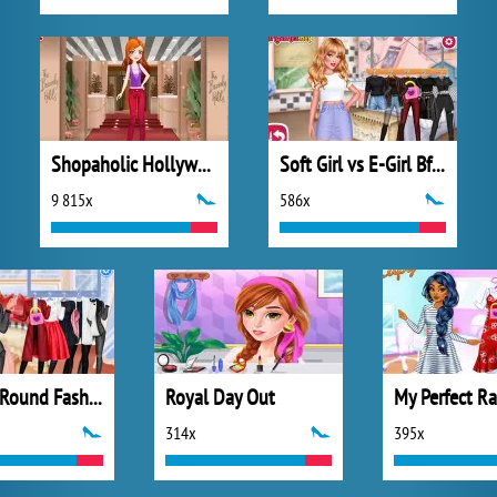
Shopaholic Hollywood
Soft Girl vs E-Girl Bffs Looks
9 815x
586x
All Year Round Fashion Addict Ice Princess
Royal Day Out
314x
395x