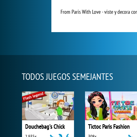
From Paris With Love - viste y decora c
TODOS JUEGOS SEMEJANTES
Douchebag's Chick
Tictoc Paris Fashion
2 935x
308x