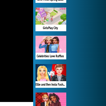
GirlsPlay City
Celebrities Love Ruffles
Ellie and Ben Insta Fashion