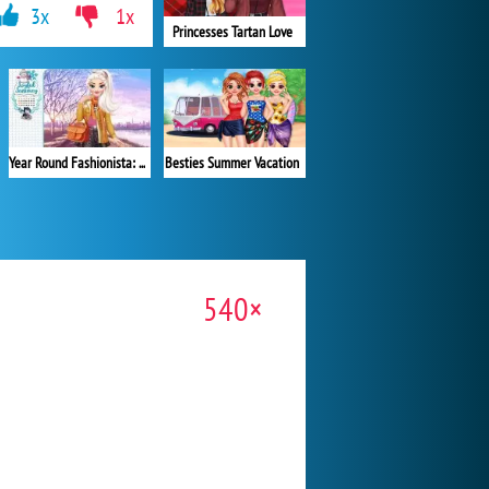
3x
1x
Princesses Tartan Love
Besties Summer Vacation
Year Round Fashionista: Elsa
540×