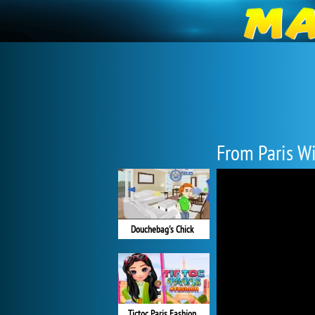
From Paris W
Douchebag's Chick
Tictoc Paris Fashion