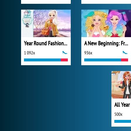
Year Round Fashionista: Elsa
A New Beginning: From Sad To Fab
1 092x
936x
500x