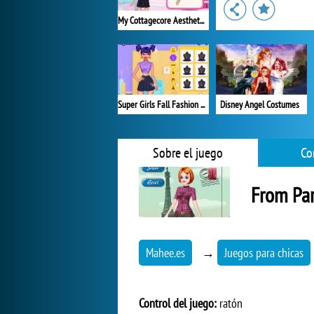
My Cottagecore Aesthetic Look
Super Girls Fall Fashion Trends
Disney Angel Costumes
Sobre el juego
Co
From Par
Mahee.es
→
Juegos para chicas
Control del juego:
ratón