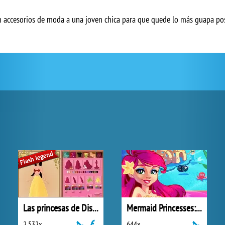
on accesorios de moda a una joven chica para que quede lo más guapa posi
Las princesas de Disney
Mermaid Princesses: Underwater Games
2 532x
644x