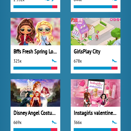
Bffs Fresh Spring Look
GirlsPlay City
325x
678x
Disney Angel Costumes
Instagirls valentines Dress up
669x
366x