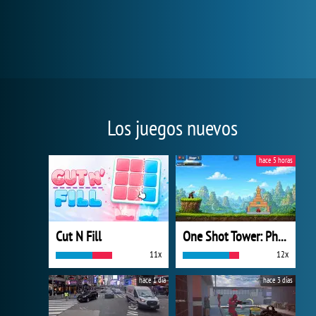
Los juegos nuevos
hace 5 horas
Cut N Fill
One Shot Tower: Physics Destroyer
11x
12x
hace 1 día
hace 3 días