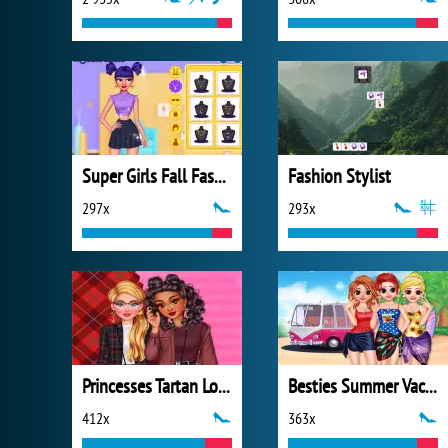
Super Girls Fall Fashion Trends
Fashion Stylist
297x
293x
Princesses Tartan Love
Besties Summer Vacation
412x
363x