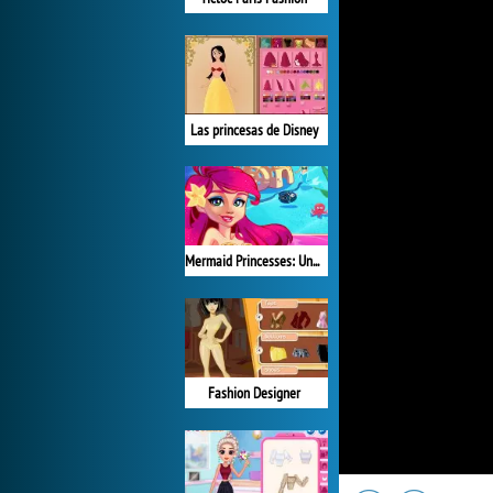
Las princesas de Disney
Mermaid Princesses: Underwater Games
Fashion Designer