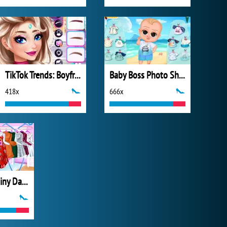
TikTok Trends: Boyfriend Fashion
Baby Boss Photo Shoot
418x
666x
My Perfect Rainy Day Look