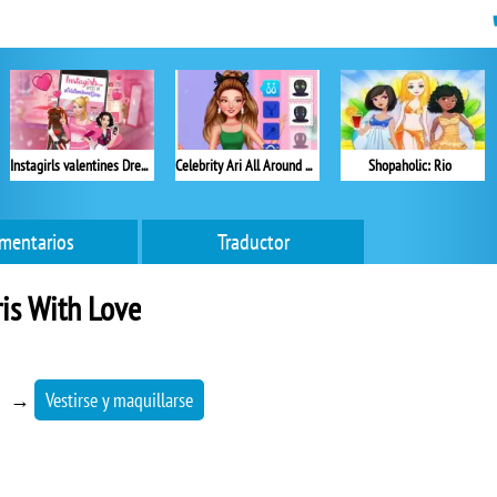
Instagirls valentines Dress up
Celebrity Ari All Around the Fashion
Shopaholic: Rio
mentarios
Traductor
is With Love
→
Vestirse y maquillarse