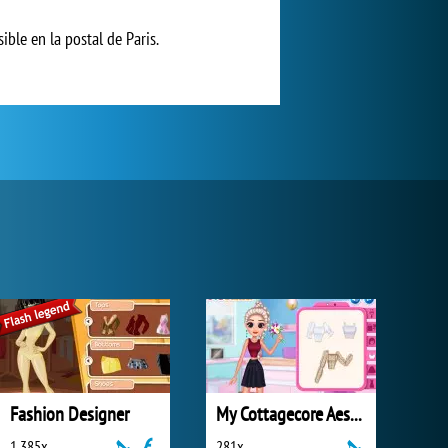
ble en la postal de Paris.
Fashion Designer
My Cottagecore Aesthetic Look
1 385x
281x