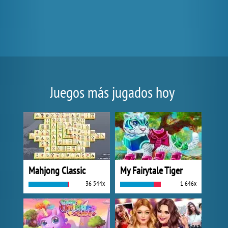
Juegos más jugados hoy
Mahjong Classic
My Fairytale Tiger
36 544x
1 646x