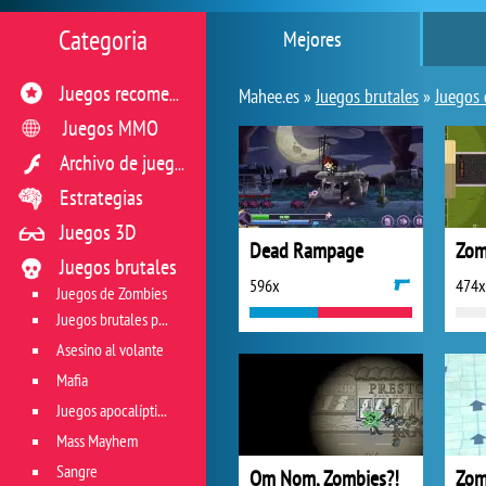
Categoria
Mejores
Juegos recomendados
Mahee.es »
Juegos brutales
»
Juegos
Juegos MMO
Archivo de juegos flash
Estrategias
Juegos 3D
Dead Rampage
Zom
Juegos brutales
596x
474x
Juegos de Zombies
Juegos brutales para sobrevivir
Asesino al volante
Mafia
Juegos apocalípticos
Mass Mayhem
Sangre
Om Nom, Zombies?!