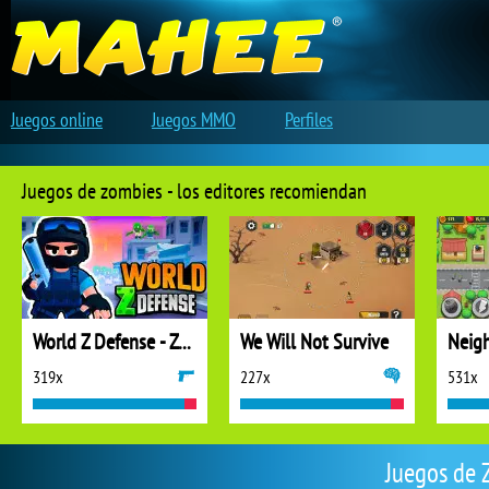
Juegos online
Juegos MMO
Perfiles
Juegos de zombies - los editores recomiendan
World Z Defense - Zombie Defense
We Will Not Survive
319x
227x
531x
Juegos de 