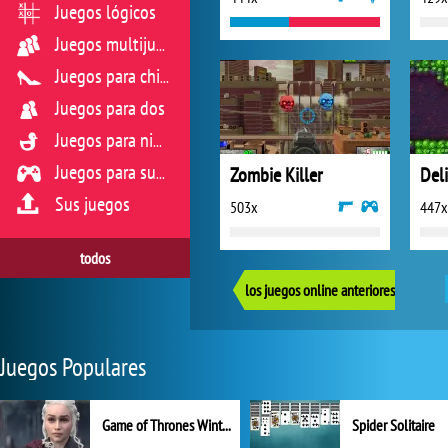
Juegos lógicos
Juegos multijugador
Juegos para chicas
Juegos para dos
Juegos para niños
Zombie Killer
Deli
Juegos para sus reflejos
Sus juegos
503x
447x
todos
los juegos online anteriores
Juegos Populares
Game of Thrones Winter is Coming
Spider Solitaire