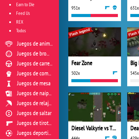
Earn to Die
951x
631x
Feed Us
REX
Todos
Juegos de animales
Juegos de broma
Fear Zone
Juegos de carreras
502x
545x
Juegos de combate
Juegos de mesa
Juegos de naipes
Juegos de relajación
Juegos de saltar
Juegos de tiroteo
Diesel Valkyrie vs The Undead
Dea
Juegos deportivos
444x
429x