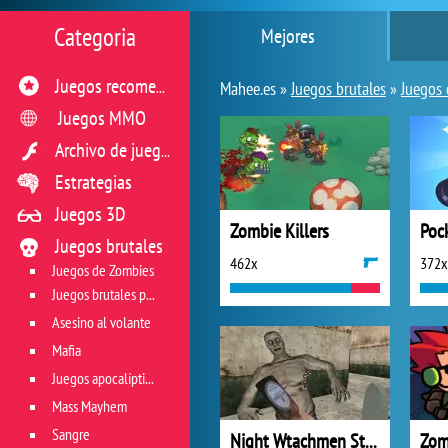
Categoria
Mejores
Juegos recomendados
Mahee.es »
Juegos brutales
»
Juegos
Juegos MMO
Archivo de juegos flash
Estrategias
Juegos 3D
Zombie Killers
Poc
Juegos brutales
462x
372x
Juegos de Zombies
Juegos brutales para sobrevivir
Asesino al volante
Mafia
Juegos apocalípticos
Mass Mayhem
Sangre
Night Wtachmen Stories Zombies Hospital