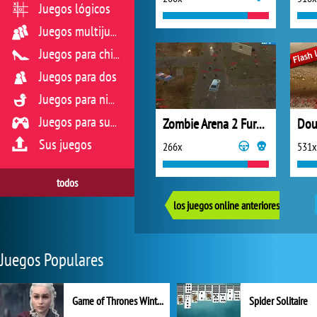
Juegos lógicos
Juegos multijugador
Juegos para chicas
Juegos para dos
Juegos para niños
Zombie Arena 2 Fury Road
Dou
Juegos para sus reflejos
Sus juegos
266x
531x
todos
los juegos online anteriores
Juegos Populares
Game of Thrones Winter is Coming
Spider Solitaire