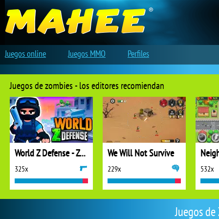
Juegos online
Juegos MMO
Perfiles
Juegos de zombies - los editores recomiendan
World Z Defense - Zombie Defense
We Will Not Survive
325x
229x
532x
Juegos de