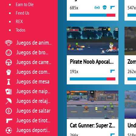
Earn to Die
685x
547x
Feed Us
REX
Todos
Juegos de animales
Juegos de broma
Pirate Noob Apocalypse
Zom
Juegos de carreras
191x
262x
Juegos de combate
Juegos de mesa
Juegos de naipes
Juegos de relajación
Juegos de saltar
Juegos de tiroteo
Cat Gunner: Super Zombie Shoot
Und
Juegos deportivos
266x
518x