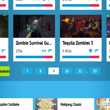
Zombie Survival Gun 3D
Tequila Zombies 3
235x
5 451x
7
8
9
10
11
..
33
teriores
Spider Solitaire
Mahjong Classic