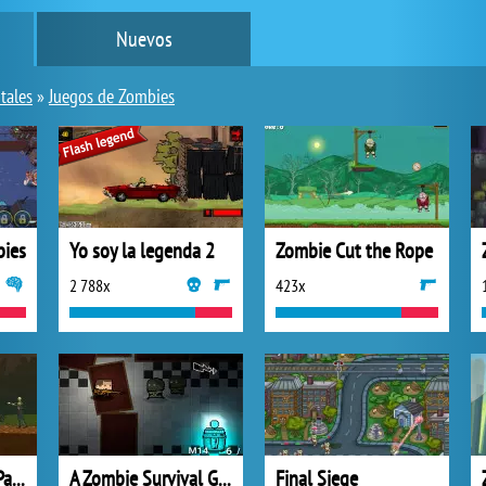
Nuevos
tales
»
Juegos de Zombies
bies
Yo soy la legenda 2
Zombie Cut the Rope
2 788x
423x
Earn To Die 2012 Part 2
A Zombie Survival Game
Final Siege