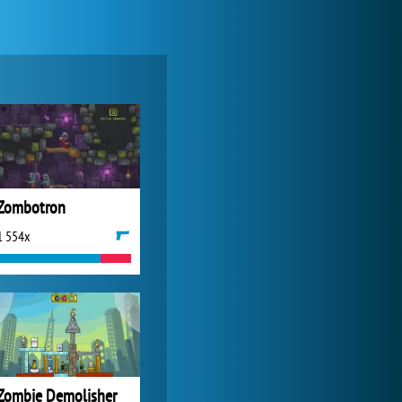
My Free Zoo
6 367x
Zombotron
1 554x
Zoo 2: Animal Park
2 067x
Zombie Demolisher