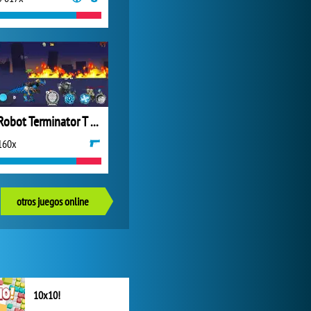
Robot Terminator T Rex
160x
otros juegos online
10x10!