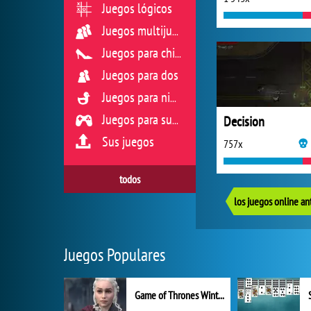
Juegos lógicos
Juegos multijugador
Juegos para chicas
Juegos para dos
Juegos para niños
Decision
Juegos para sus reflejos
Sus juegos
757x
todos
los juegos online an
Juegos Populares
Game of Thrones Winter is Coming