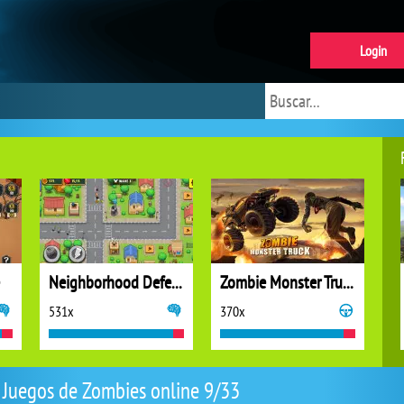
Login
Neighborhood Defense
Zombie Monster Truck
531x
370x
Juegos de Zombies online 9/33