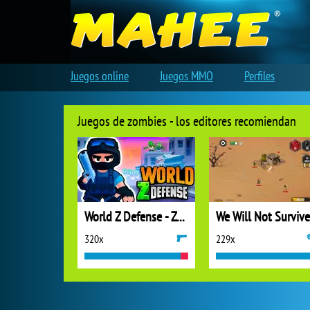
Juegos online
Juegos MMO
Perfiles
Juegos de zombies - los editores recomiendan
World Z Defense - Zombie Defense
We Will Not Survive
320x
229x