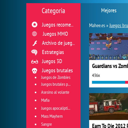
Categoria
Mejores
Juegos recomendados
Mahee.es »
Juegos bru
Juegos MMO
Archivo de juegos flash
Estrategias
Juegos 3D
Guardians vs Zom
Juegos brutales
436x
Juegos de Zombies
Juegos brutales para sobrevivir
Asesino al volante
Mafia
Juegos apocalípticos
Mass Mayhem
Sangre