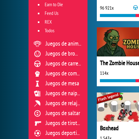
Earn to Die
96 921x
Feed Us
REX
Todos
Juegos de animales
Juegos de broma
The Zombie Hous
Juegos de carreras
114x
Juegos de combate
Juegos de mesa
Juegos de naipes
Juegos de relajación
Juegos de saltar
Juegos de tiroteo
Boxhead
Juegos deportivos
1 543x