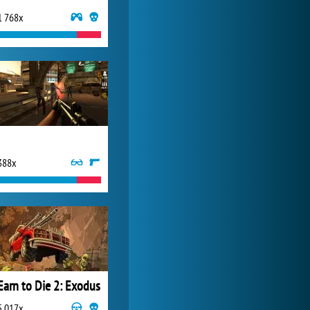
1 768x
World of Tanks
20 892x
388x
Earn to Die 2: Exodus
5 017x