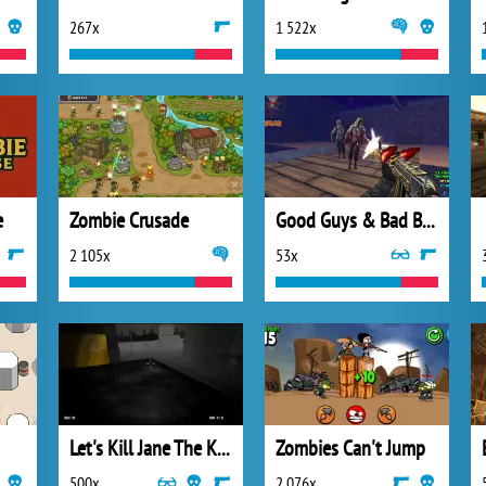
267x
1 522x
e
Zombie Crusade
Good Guys & Bad Boys Zombie Survival
2 105x
53x
Let's Kill Jane The Killer: Don't Go To Sleep
Zombies Can't Jump
500x
2 076x