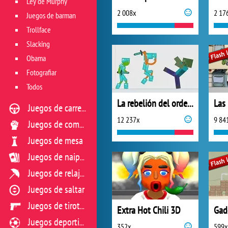
Ley de Murphy
2 008x
2 17
Juegos de barman
Trollface
Slacking
Obama
Fotografiar
Todos
La rebelión del ordenador: Minecraft
Juegos de carreras
12 237x
9 84
Juegos de combate
Juegos de mesa
Juegos de naipes
Juegos de relajación
Juegos de saltar
Juegos de tiroteo
Extra Hot Chili 3D
Gadd
Juegos deportivos
352x
599x