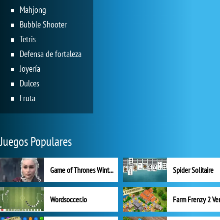
Mahjong
Bubble Shooter
Tetris
Defensa de fortaleza
Joyería
Dulces
Fruta
Juegos Populares
Game of Thrones Winter is Coming
Spider Solitaire
Wordsoccer.io