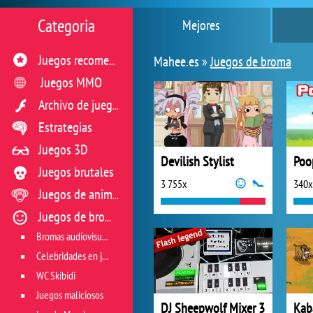
Categoria
Mejores
Mahee.es »
Juegos de broma
Juegos recomendados
Juegos MMO
Archivo de juegos flash
Estrategias
Juegos 3D
Devilish Stylist
Poo
Juegos brutales
3 755x
340x
Juegos de animales
Juegos de broma
Bromas audiovisuales
Celebridades en juegos
WC Skibidi
Juegos maliciosos
DJ Sheepwolf Mixer 3
Kab