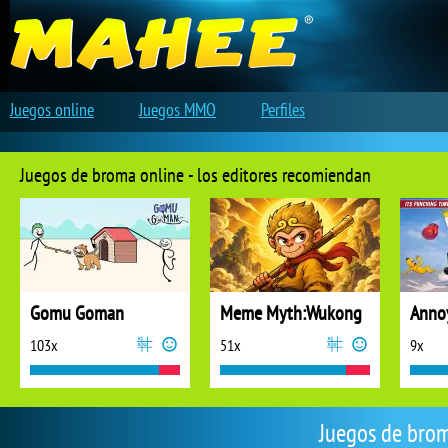
Juegos online
Juegos MMO
Perfiles
Juegos de broma online - los editores recomiendan
Gomu Goman
Meme Myth:Wukong
103x
51x
9x
Juegos de brom