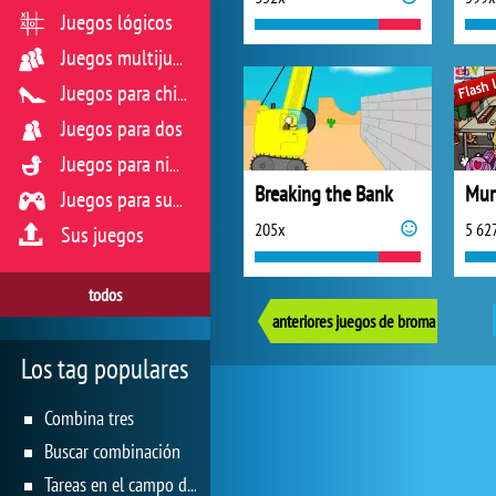
Juegos lógicos
Juegos multijugador
Juegos para chicas
Juegos para dos
Juegos para niños
Breaking the Bank
Mur
Juegos para sus reflejos
205x
5 62
Sus juegos
todos
anteriores juegos de broma
Los tag populares
Combina tres
Buscar combinación
Tareas en el campo de juego