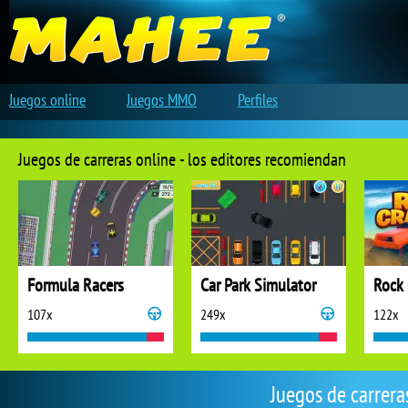
Juegos online
Juegos MMO
Perfiles
Juegos de carreras online - los editores recomiendan
Formula Racers
Car Park Simulator
Rock 
107x
249x
122x
Juegos de carrera