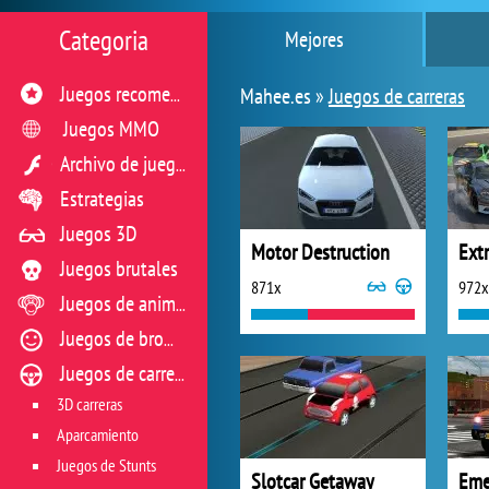
Categoria
Mejores
Mahee.es »
Juegos de carreras
Juegos recomendados
Juegos MMO
Archivo de juegos flash
Estrategias
Juegos 3D
Motor Destruction
Juegos brutales
871x
972x
Juegos de animales
Juegos de broma
Juegos de carreras
3D carreras
Aparcamiento
Juegos de Stunts
Slotcar Getaway