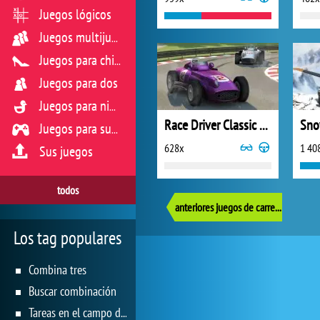
Juegos lógicos
Juegos multijugador
Juegos para chicas
Juegos para dos
Juegos para niños
Race Driver Classic Stars
Juegos para sus reflejos
628x
1 40
Sus juegos
todos
anteriores juegos de carreras
Los tag populares
Combina tres
Buscar combinación
Tareas en el campo de juego