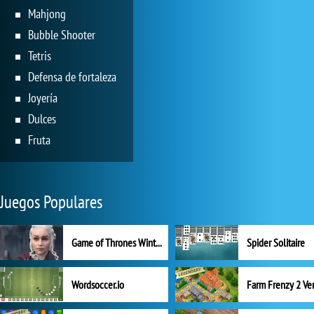
Mahjong
Bubble Shooter
Tetris
Defensa de fortaleza
Joyería
Dulces
Fruta
Juegos Populares
Game of Thrones Winter is Coming
Spider Solitaire
Wordsoccer.io