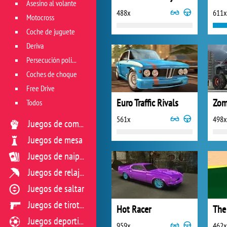
Asesino al volante
488x
611x
Motocross
Coche de juguete
Deriva
Persecución policial
Coches de choque
Free Drive
Euro Traffic Rivals
Todos
561x
498x
Juegos de combate
Juegos de mesa
Juegos de naipes
Juegos de relajación
Juegos de saltar
Juegos de tiroteo
Hot Racer
Juegos deportivos
959x
462x