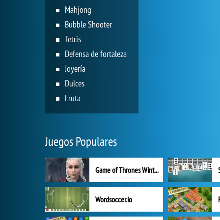
Mahjong
Bubble Shooter
Tetris
Defensa de fortaleza
Joyería
Dulces
Fruta
Juegos Populares
Game of Thrones Winter is Coming
Wordsoccer.io