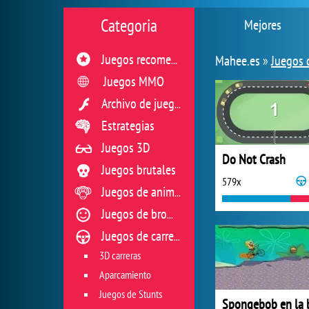
Categoria
Mejores
Mahee.es »
Juegos 
Juegos recomendados
Juegos MMO
Archivo de juegos flash
Estrategias
Juegos 3D
Do Not Crash
Juegos brutales
579x
Juegos de animales
Juegos de broma
Juegos de carreras
3D carreras
Aparcamiento
Juegos de Stunts
Spongebob en la b