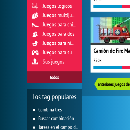
Juegos lógicos
Juegos multijugador
Juegos para chicas
Juegos para dos
Juegos para niños
Juegos para sus reflejos
726x
Sus juegos
todos
Los tag populares
Combina tres
Buscar combinación
Tareas en el campo de juego