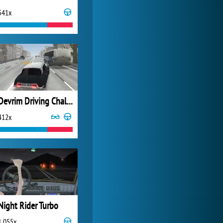
541x
Zoo 2: Animal Park
2 069x
Devrim Driving Challenges
412x
Night Rider Turbo
1 055x