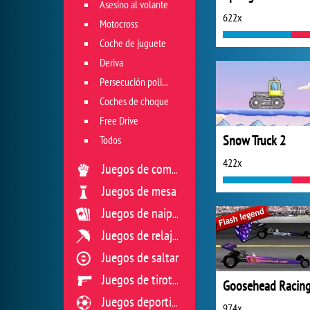
Asesino al volante
622x
Motocross
Coche de juguete
Deriva
Persecución policial
Coches de choque
Free Drive
Snow Truck 2
Todos
422x
Juegos de combate
Juegos de mesa
Juegos de naipes
Juegos de relajación
Juegos de saltar
Juegos de tiroteo
Goosehead Racin
Juegos deportivos
974x