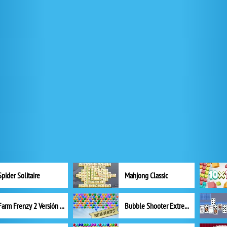
Spider Solitaire
Mahjong Classic
Farm Frenzy 2 Versión completa
Bubble Shooter Extreme