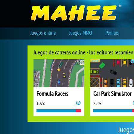
Juegos online
Juegos MMO
Perfiles
Juegos de carreras online - los editores recomie
Formula Racers
Car Park Simulator
107x
250x
Juegos