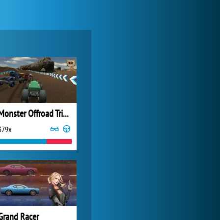
My Free Zoo
6 368x
Monster Offroad Trials
379x
Forge of Empires
14 955x
Grand Racer