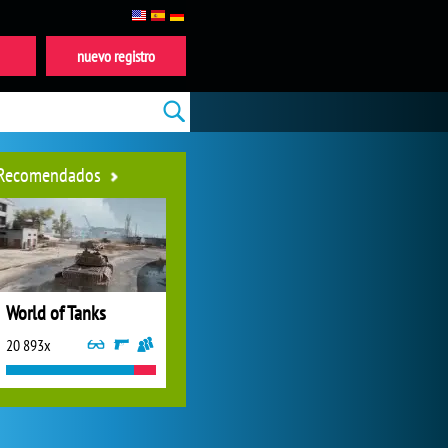
nuevo registro
Recomendados
World of Tanks
20 893x