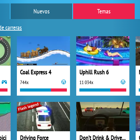
Nuevos
Temas
de carreras
Coal Express 4
Uphill Rush 6
744x
11 034x
ici
Driving Force
Don’t Drink & Drive Simulator