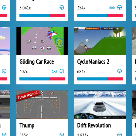
3 041x
354x
Gliding Car Race
CycloManiacs 2
407x
684x
g
Thump
Drift Revolution
535x
1 833x