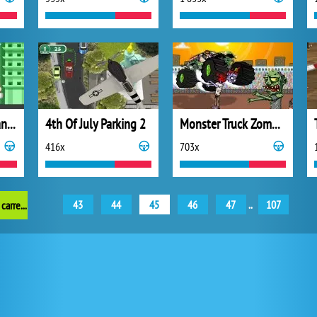
Camión de Fire Man Sam Fuego
4th Of July Parking 2
Monster Truck Zombie Crusher
416x
703x
43
44
45
46
47
..
107
anteriores juegos de carreras