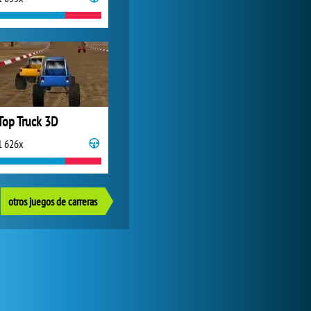
Top Truck 3D
1 626x
otros juegos de carreras