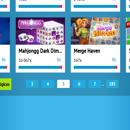
Mahjongg Dark Dimensions
Merge Haven
16 067x
167x
3
4
5
6
7
..
185
ógicos