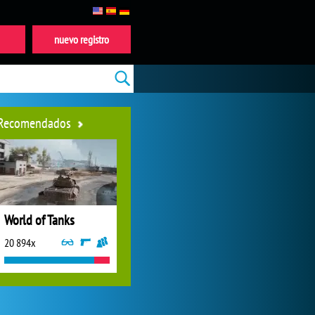
nuevo registro
Recomendados
World of Tanks
20 894x