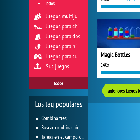
Todos
Juegos multijugador
Juegos para chicas
Juegos para dos
Juegos para niños
Magic Bottles
Juegos para sus reflejos
140x
Sus juegos
todos
anteriores juegos l
Los tag populares
Combina tres
Buscar combinación
Tareas en el campo de juego