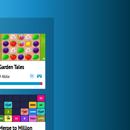
Forge of Empires
14 955x
Garden Tales
9 466x
My Free Zoo
6 369x
Merge to Million