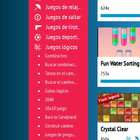
Juegos de relajación
624x
Juegos de saltar
Juegos de tiroteo
Juegos deportivos
Juegos lógicos
Combina tres
Fun Water Sorting
Buscar combinación
Tareas en el campo de juego
753x
Buscar el camino correcto
Cubos lógicos
2048
10x10 juego
Back to Candyland
Construir camino
Crystal Clear
Juegos de preguntas
850x