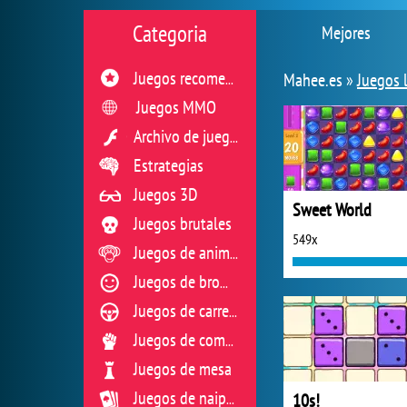
Categoria
Mejores
Mahee.es »
Juegos 
Juegos recomendados
Juegos MMO
Archivo de juegos flash
Estrategias
Juegos 3D
Sweet World
Juegos brutales
549x
Juegos de animales
Juegos de broma
Juegos de carreras
Juegos de combate
Juegos de mesa
10s!
Juegos de naipes