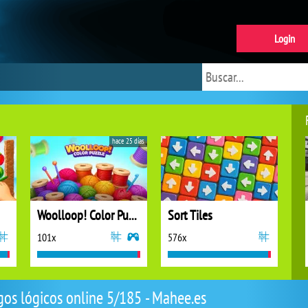
Login
hace 25 días
Woolloop! Color Puzzle
Sort Tiles
101x
576x
gos lógicos online 5/185 - Mahee.es