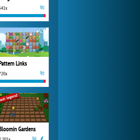
541x
Zoo 2: Animal Park
2 069x
Pattern Links
720x
Bloomin Gardens
2 201x