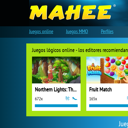
Juegos online
Juegos MMO
Perfiles
Juegos lógicos online - los editores recomiendan
Northern Lights: The Secret of the Forest
Fruit Match
672x
165x
Jue