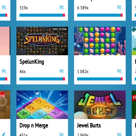
319x
6 389x
hace 26 días
SpelunKing
46x
1 082x
Drop n Merge
Jewel Burts
431x
2 969x