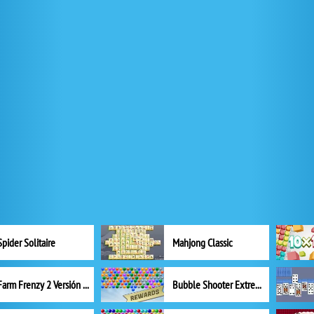
Spider Solitaire
Mahjong Classic
Farm Frenzy 2 Versión completa
Bubble Shooter Extreme