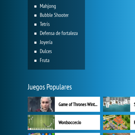
Mahjong
Bubble Shooter
Tetris
Defensa de fortaleza
Joyería
Dulces
Fruta
Juegos Populares
Game of Thrones Winter is Coming
Wordsoccer.io