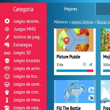
Categoria
Mejores
Juegos recomendados
Mahee.es »
Juegos lógicos
»
Buscar 
Juegos MMO
Archivo de juegos flash
Estrategias
Juegos 3D
Picture Puzzle
Juegos brutales
354x
105x
Juegos de animales
Juegos de broma
Juegos de carreras
Juegos de combate
Juegos de mesa
Fill The Bottle
Juegos de naipes