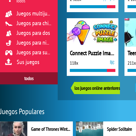
Todos
Juegos multijugador
Juegos para chicas
Juegos para dos
Juegos para niños
Connect Puzzle Image
Juegos para sus reflejos
Sus juegos
118x
211x
todos
los juegos online anteriores
Juegos Populares
Game of Thrones Winter is Coming
Spider Solitaire