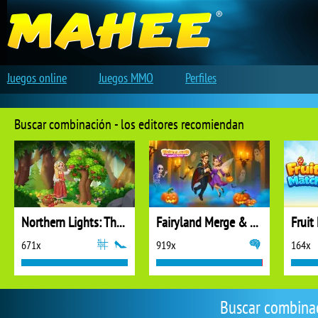
Juegos online
Juegos MMO
Perfiles
Buscar combinación - los editores recomiendan
Northern Lights: The Secret of the Forest
Fairyland Merge & Magic
Fruit
671x
919x
164x
Buscar combinac