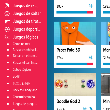
Juegos de relajación
183x
192x
Juegos de saltar
Juegos de tiroteo
Juegos deportivos
Juegos lógicos
Combina tres
Paper Fold 3D
Mer
Buscar combinación
Tareas en el campo de juego
274x
313x
Buscar el camino correcto
Cubos lógicos
2048
10x10 juego
Back to Candyland
Construir camino
Doodle God 2
Mine
Juegos de preguntas
2 322x
1 18