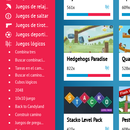
Juegos de relajación
561x
609x
Juegos de saltar
Juegos de tiroteo
Juegos deportivos
Juegos lógicos
Combina tres
Hedgehogs Paradise
Qua
Buscar combinación
Tareas en el campo de juego
822x
528x
Buscar el camino correcto
Cubos lógicos
2048
10x10 juego
Back to Candyland
Construir camino
Stacko Level Pack
Pes
Juegos de preguntas
423x
608x