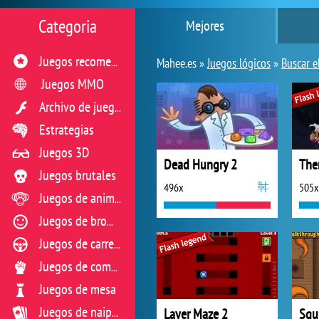
Categoria
Mejores
Juegos recomendados
Mahee.es »
Juegos lógicos
»
Buscar e
Juegos MMO
Archivo de juegos flash
Estrategias
Juegos 3D
Dead Hungry 2
The
Juegos brutales
496x
505x
Juegos de animales
Juegos de broma
Juegos de carreras
Juegos de combate
Juegos de mesa
Layer Maze 2
Squ
Juegos de naipes