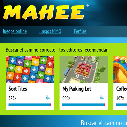
Juegos online
Juegos MMO
Perfiles
Buscar el camino correcto - los editores recomiendan
Sort Tiles
My Parking Lot
Coffe
575x
999x
167x
Buscar el camino c