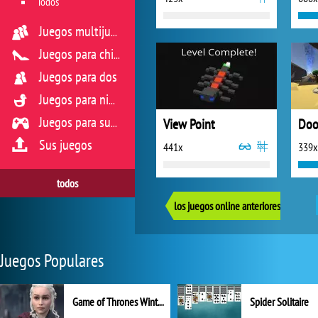
Todos
Juegos multijugador
Juegos para chicas
Juegos para dos
Juegos para niños
View Point
Doo
Juegos para sus reflejos
Sus juegos
441x
339x
todos
los juegos online anteriores
Juegos Populares
Game of Thrones Winter is Coming
Spider Solitaire