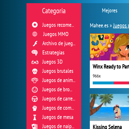
Categoria
Mejores
Mahee.es »
Juegos 
Juegos recomendados
Juegos MMO
Archivo de juegos flash
Estrategias
Juegos 3D
Winx Ready to Par
Juegos brutales
966x
Juegos de animales
Juegos de broma
Juegos de carreras
Juegos de combate
Juegos de mesa
Kissing Selena
Juegos de naipes