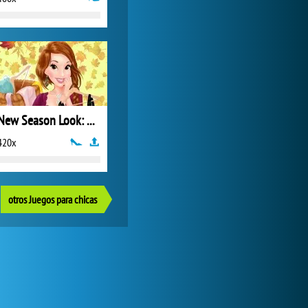
New Season Look: Keep Or Toss
420x
otros Juegos para chicas