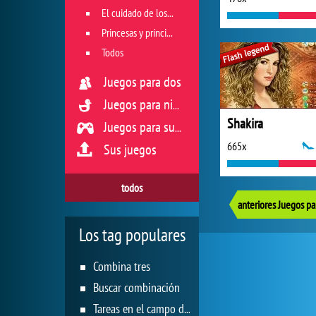
El cuidado de los animales
Princesas y príncipes
Todos
Juegos para dos
Juegos para niños
Shakira
Juegos para sus reflejos
665x
Sus juegos
todos
Los tag populares
Combina tres
Buscar combinación
Tareas en el campo de juego