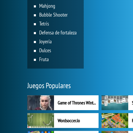
Mahjong
Bubble Shooter
Tetris
Defensa de fortaleza
Joyería
Dulces
Fruta
Juegos Populares
Game of Thrones Winter is Coming
Wordsoccer.io