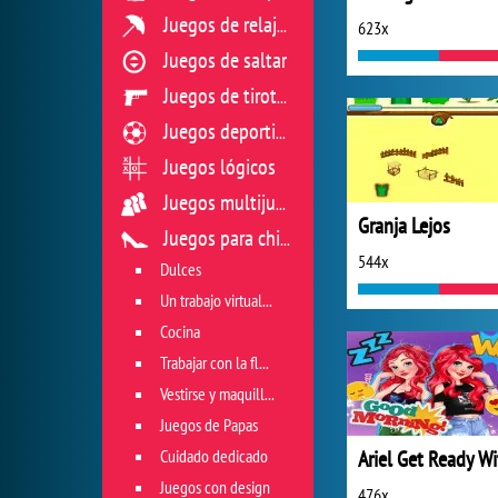
Juegos de relajación
623x
Juegos de saltar
Juegos de tiroteo
Juegos deportivos
Juegos lógicos
Juegos multijugador
Granja Lejos
Juegos para chicas
544x
Dulces
Un trabajo virtual en restaurante
Cocina
Trabajar con la flora
Vestirse y maquillarse
Juegos de Papas
Cuidado dedicado
Juegos con design
476x