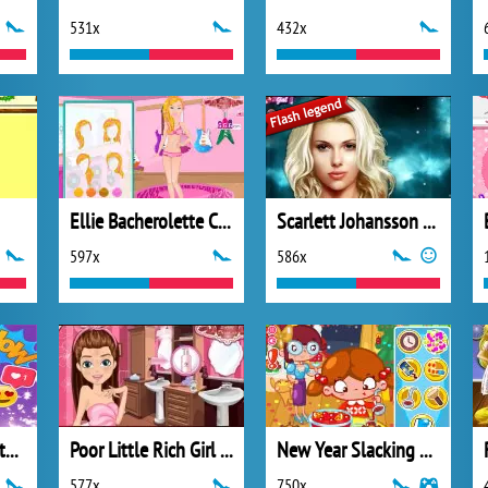
531x
432x
Ellie Bacherolette Challenge 2
Scarlett Johansson Celebrity Makeover
597x
586x
Ariel Get Ready With Me
Poor Little Rich Girl Makeover
New Year Slacking 2013
577x
750x