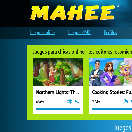
Juegos online
Juegos MMO
Perfiles
Juegos para chicas online - los editores recomie
Northern Lights: The Secret of the Forest
Cooking
656x
274x
Juegos