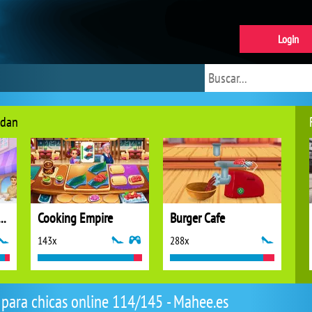
Login
ndan
 Stories: Fun Cafe Game
Cooking Empire
Burger Cafe
143x
288x
 para chicas online 114/145 - Mahee.es