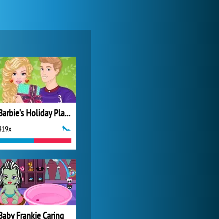
Zoo 2: Animal Park
2 064x
Barbie's Holiday Plans
419x
Forge of Empires
14 947x
Baby Frankie Caring