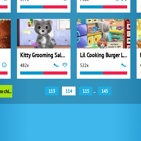
Kitty Grooming Salon 2
Lil Cooking Burger Launch
482x
522x
113
114
115
..
145
anteriores Juegos para chicas