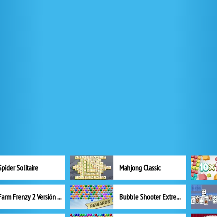
Spider Solitaire
Mahjong Classic
Farm Frenzy 2 Versión completa
Bubble Shooter Extreme