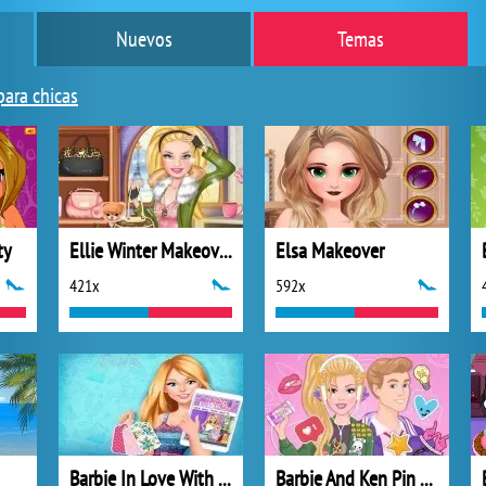
Nuevos
Temas
para chicas
ty
Ellie Winter Makeover
Elsa Makeover
421x
592x
Barbie In Love With Fashion: Summer Patterns
Barbie And Ken Pin My Outfit