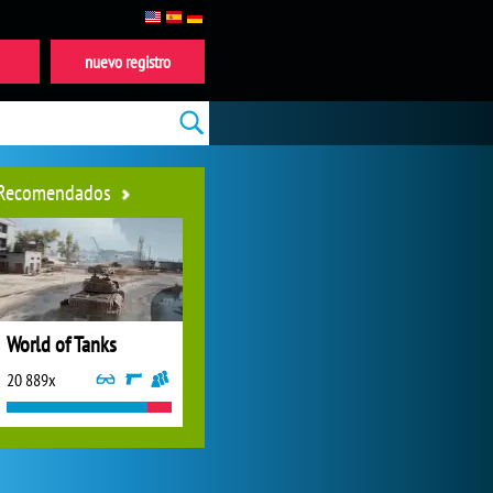
nuevo registro
Recomendados
World of Tanks
20 889x