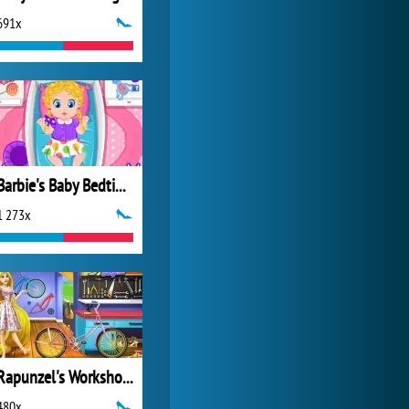
691x
My Free Zoo
6 366x
Barbie's Baby Bedtime
1 273x
Rapunzel's Workshop Bicycle
480x