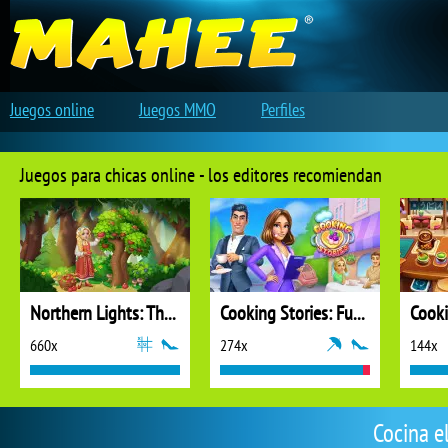
Juegos online
Juegos MMO
Perfiles
Juegos para chicas online - los editores recomiendan
Northern Lights: The Secret of the Forest
Cooking Stories: Fun Cafe Game
Cook
660x
274x
144x
Cocina e