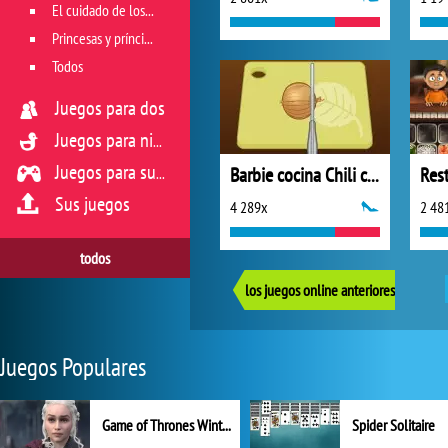
El cuidado de los animales
Princesas y príncipes
Todos
Juegos para dos
Juegos para niños
Barbie cocina Chili con Carne
Res
Juegos para sus reflejos
Sus juegos
4 289x
2 48
todos
los juegos online anteriores
Juegos Populares
Game of Thrones Winter is Coming
Spider Solitaire