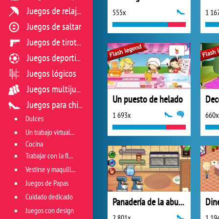
Juegos de relajación
555x
1 16
Juegos de saltar
Juegos de tiroteo
Juegos deportivos
Juegos lógicos
Juegos multijugador
Un puesto de helado
Deco
Juegos para chicas
1 693x
660x
Dulces
Un trabajo virtual en restaurante
Cocina
Trabajar con la flora
Vestirse y maquillarse
Juegos de Papas
Cuidado dedicado
Panadería de la abuela
Din
Juegos con design
2 801x
1 19