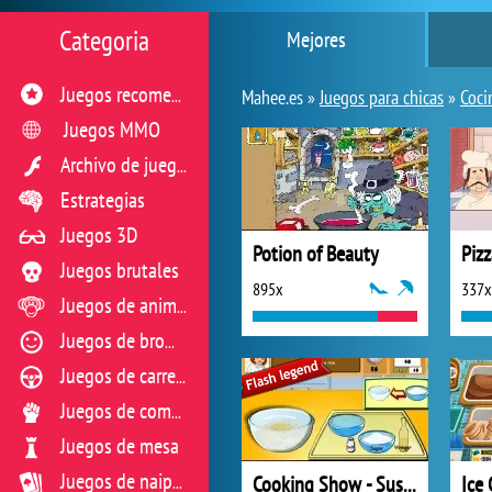
Categoria
Mejores
Juegos recomendados
Mahee.es »
Juegos para chicas
»
Coci
Juegos MMO
Archivo de juegos flash
Estrategias
Juegos 3D
Potion of Beauty
Piz
Juegos brutales
895x
337x
Juegos de animales
Juegos de broma
Juegos de carreras
Juegos de combate
Juegos de mesa
Cooking Show - Sushi Rolls
Ice
Juegos de naipes