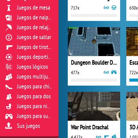
Juegos de mesa
717x
630x
Juegos de naipes
Juegos de relajación
Juegos de saltar
Juegos de tiroteo
Juegos deportivos
Dungeon Boulder Death of Doom
Esc
Juegos lógicos
477x
722x
Juegos multijugador
Juegos para chicas
Juegos para dos
Juegos para niños
Juegos para sus reflejos
Sus juegos
War Point Drachal
3D 
4 427x
1 03