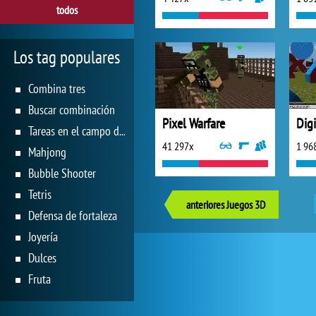
todos
Los tag populares
Combina tres
Buscar combinación
Pixel Warfare
Digi
Tareas en el campo de juego
41 297x
1 96
Mahjong
Bubble Shooter
Tetris
anteriores Juegos 3D
Defensa de fortaleza
Joyería
Dulces
Fruta