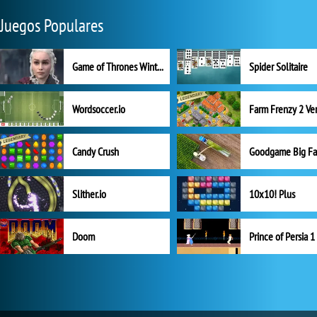
Juegos Populares
Game of Thrones Winter is Coming
Spider Solitaire
Wordsoccer.io
Candy Crush
Goodgame Big F
Slither.io
10x10! Plus
Doom
Prince of Persia 1