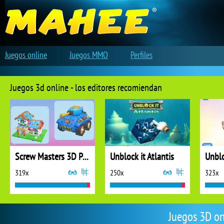
Juegos online
Juegos MMO
Perfiles
Juegos 3d online - los editores recomiendan
Screw Masters 3D Puzzle
Unblock it Atlantis
Unblo
319x
250x
323x
Juegos 3D on