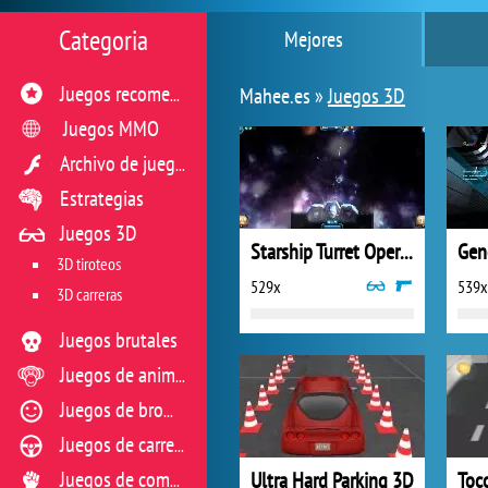
Categoria
Mejores
Mahee.es »
Juegos 3D
Juegos recomendados
Juegos MMO
Archivo de juegos flash
Estrategias
Juegos 3D
Starship Turret Operator Guy
Gen
3D tiroteos
529x
539x
3D carreras
Juegos brutales
Juegos de animales
Juegos de broma
Juegos de carreras
Ultra Hard Parking 3D
Toc
Juegos de combate