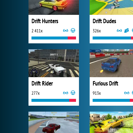
Drift Hunters
Drift Dudes
2 411x
326x
Drift Rider
Furious Drift
277x
913x