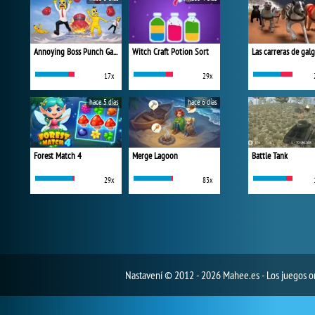
Annoying Boss Punch Game
Witch Craft Potion Sort
Las carreras de gal
17x
29x
hace 5 días
hace 6 días
Forest Match 4
Merge Lagoon
Battle Tank
29x
83x
Nastavení
© 2012 - 2026 Mahee.es - Los juegos on