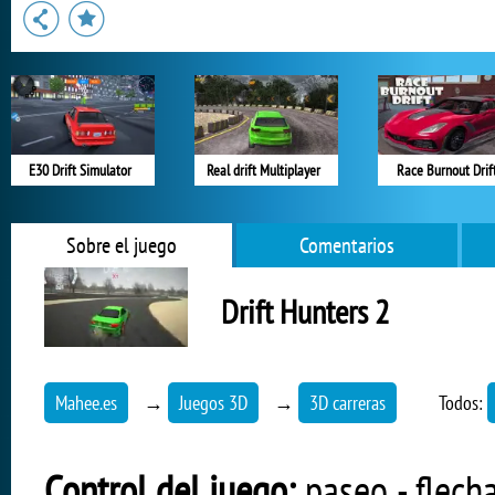
E30 Drift Simulator
Real drift Multiplayer
Race Burnout Drif
Sobre el juego
Comentarios
Drift Hunters 2
Mahee.es
→
Juegos 3D
→
3D carreras
Todos:
Control del juego:
paseo - flecha