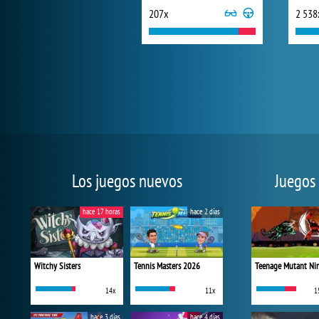
207x
2 538
Los juegos nuevos
Juegos
hace 17 horas
hace 2 días
Witchy Sisters
Tennis Masters 2026
14x
11x
1
hace 3 días
hace 4 días