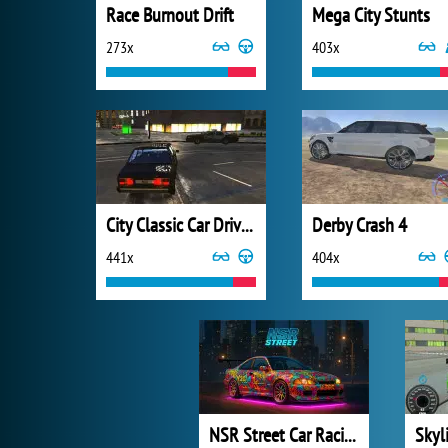
Race Burnout Drift
Mega City Stunts
273x
403x
City Classic Car Driving: 131
Derby Crash 4
441x
404x
NSR Street Car Racing
Skyl