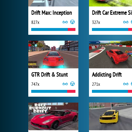
Drift Max: Inception
Dr
827x
327x
GTR Drift & Stunt
Addicting Drift
747x
271x