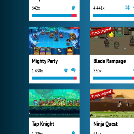
642x
4 441x
Mighty Party
Blade Rampage
1 430x
530x
Tap Knight
Ninja Quest
1 006x
612x