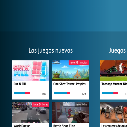
Los juegos nuevos
Juegos
hace 51 minutos
Cut N Fill
One Shot Tower: Physics Destroyer
10x
12x
1
hace 24 horas
hace 3 días
WorldGuessr
Battle Shot Elite
Las carreras de gal