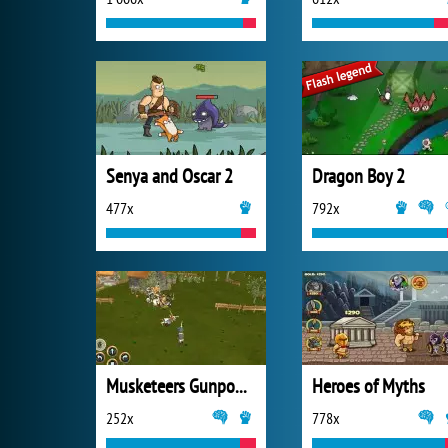
Senya and Oscar 2
Dragon Boy 2
477x
792x
Musketeers Gunpowder vs Steel
Heroes of Myths
252x
778x