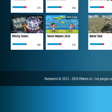
17x
16x
hace 4 días
hace 5 días
Witchy Sisters
Tennis Masters 2026
Battle Tank
18x
17x
Nastavení
© 2012 - 2026 Mahee.es - Los juegos on