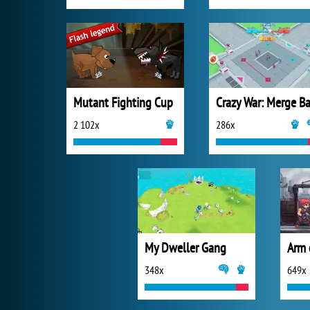
Mutant Fighting Cup
2 102x
286x
My Dweller Gang
Arm 
348x
649x