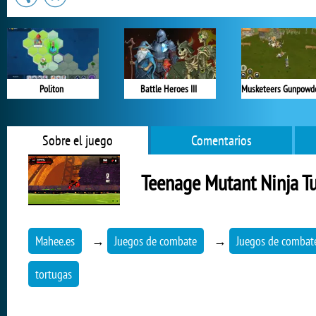
Politon
Battle Heroes III
Sobre el juego
Comentarios
Teenage Mutant Ninja Tu
Mahee.es
→
Juegos de combate
→
Juegos de combate
tortugas