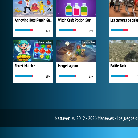
Annoying Boss Punch Game
Witch Craft Potion Sort
Las carreras de gal
17x
29x
hace 5 días
hace 6 días
Forest Match 4
Merge Lagoon
Battle Tank
29x
83x
Nastavení
© 2012 - 2026 Mahee.es - Los juegos on