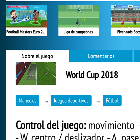
Football Masters Euro 2020
Liga de campeones
Fiveheads Socc
Sobre el juego
Comentarios
World Cup 2018
Mahee.es
→
Juegos deportivos
→
Fútbol
Control del juego:
movimiento - f
- W, centro / deslizador - A, pas