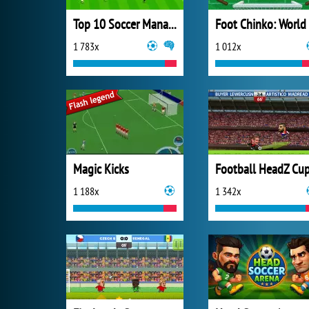
Top 10 Soccer Managers
1 783x
1 012x
Magic Kicks
Football HeadZ Cu
1 188x
1 342x