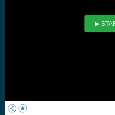
▶ STA