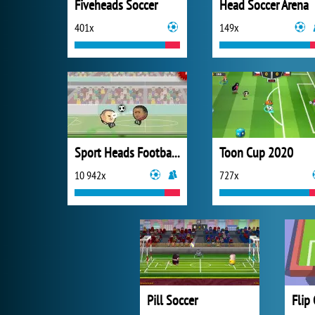
Fiveheads Soccer
Head Soccer Arena
401x
149x
Sport Heads Football Championship
Toon Cup 2020
10 942x
727x
Pill Soccer
Flip