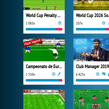
World Cup Penalty 2018
World 
1 083x
107x
Campeonato de Europa
Club Manager 2019
1 510x
6 425x