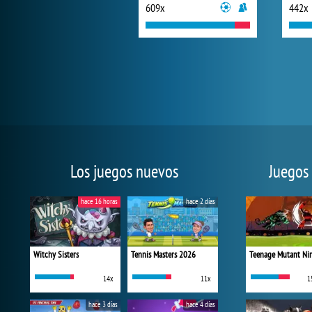
609x
442x
Los juegos nuevos
Juegos
hace 16 horas
hace 2 días
Witchy Sisters
Tennis Masters 2026
14x
11x
1
hace 3 días
hace 4 días