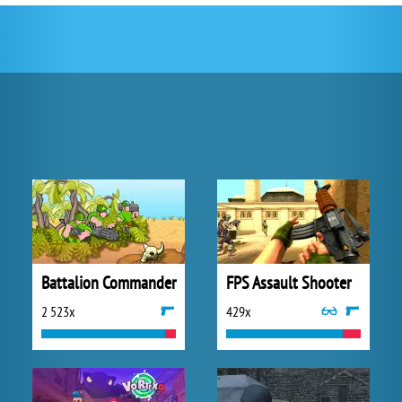
Battalion Commander
FPS Assault Shooter
2 523x
429x