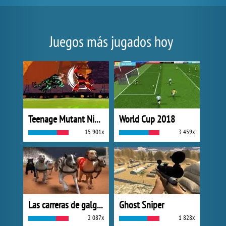
Juegos más jugados hoy
Teenage Mutant Ninja Turtles: Dark Horizons
World Cup 2018
15 901x
3 459x
Las carreras de galgos
Ghost Sniper
2 087x
1 828x