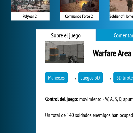
Polywar 2
Commando Force 2
Sobre el juego
Comentar
Warfare Area
Mahee.es
→
Juegos 3D
→
3D tirot
Control del juego:
movimiento - W, A, S, D, apunt
Un total de 140 soldados enemigos han ocupado s