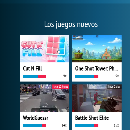
Los juegos nuevos
Cut N Fill
One Shot Tower: Physics Destroyer
9x
9x
hace 12 horas
hace 2 días
WorldGuessr
Battle Shot Elite
14x
15x