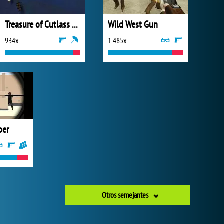
Treasure of Cutlass Reef
Wild West Gun
934x
1 485x
per
Otros semejantes