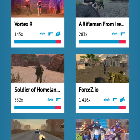
Vortex 9
A Rifleman From Ireland
145x
283x
Soldier of Homeland: Sahara
ForceZ.io
332x
1 416x