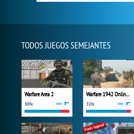
TODOS JUEGOS SEMEJANTES
Warfare Area 2
Warfare 1942 Online Shooter
309x
310x