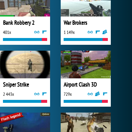
Bank Robbery 2
War Brokers
401x
1 149x
Sniper Strike
Airport Clash 3D
2 443x
729x