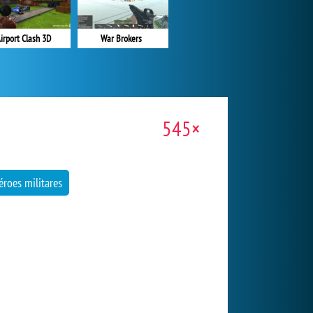
irport Clash 3D
War Brokers
545×
éroes militares