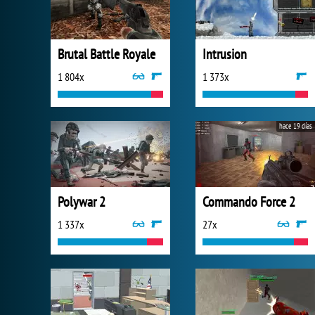
Brutal Battle Royale
Intrusion
1 804x
1 373x
hace 19 días
Polywar 2
Commando Force 2
1 337x
27x