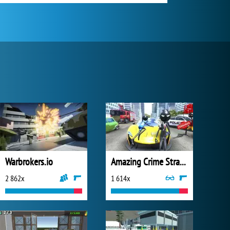
Warbrokers.io
Amazing Crime Strange Stickman
2 862x
1 614x