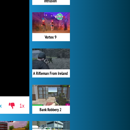
Intrusion
Vortex 9
A Rifleman From Ireland
x
1x
Bank Robbery 2