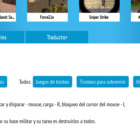
Soldier of Homeland: Sahara
ForceZ.io
Sniper Strike
A
ios
Traductor
eos
Todos:
Juegos de tiroteo
Tiroteos para sobrevivir
H
ar y disparar - mouse, carga - R, bloqueo del cursor del mouse - L
u base militar y su tarea es destruirlos a todos.