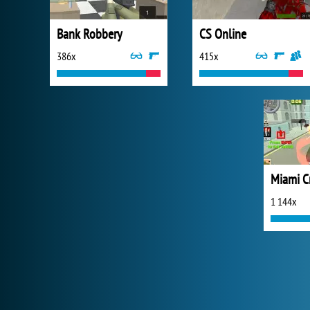
Bank Robbery
CS Online
386x
415x
1 144x