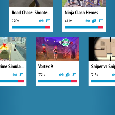
Road Chase: Shooter Realistic Guns
Ninja Clash Heroes
270x
411x
Miami Crime Simulator 3D
Vortex 9
Sniper vs Sni
331x
313x