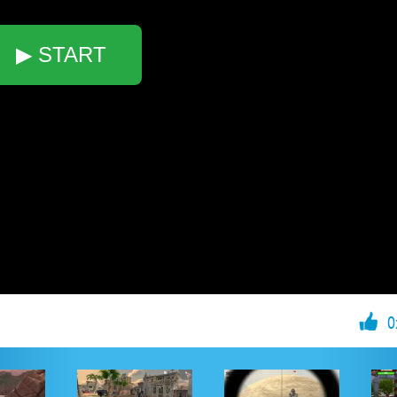
▶ START
0