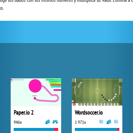
o.
Paper.io 2
Wordsoccer.io
946x
1 971x