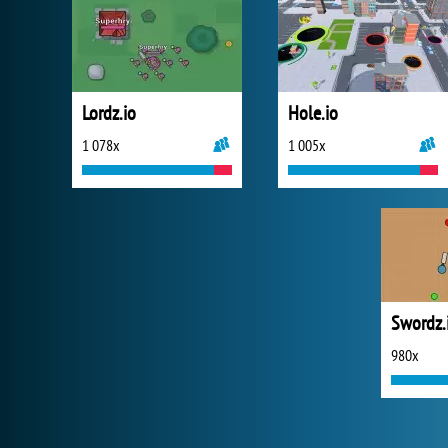
Lordz.io
Hole.io
1 078x
1 005x
Swordz.
980x