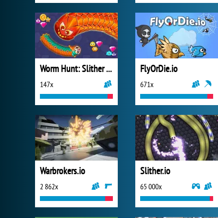
Worm Hunt: Slither Snake
FlyOrDie.io
147x
671x
Warbrokers.io
Slither.io
2 862x
65 000x