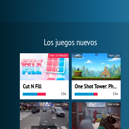
Los juegos nuevos
hace 16 minutos
hace 1 día
Cut N Fill
One Shot Tower: Physics Destroyer
13x
15x
hace 2 días
hace 4 días