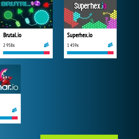
Brutal.io
Superhex.io
2 958x
1 459x