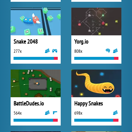
Snake 2048
Yorg.io
277x
808x
BattleDudes.io
Happy Snakes
564x
698x