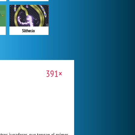
Slither.io
391×
otros jugadores que tengan el primer