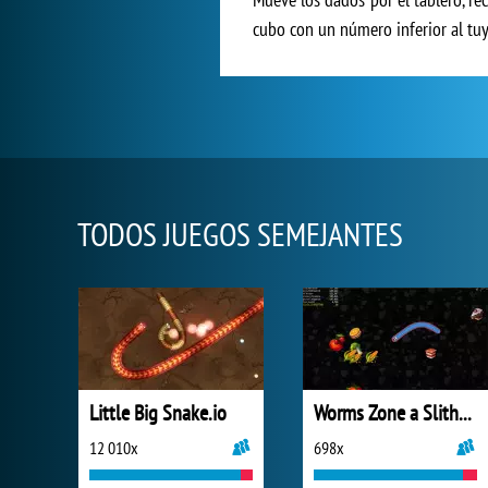
cubo con un número inferior al tuy
TODOS JUEGOS SEMEJANTES
Little Big Snake.io
Worms Zone a Slithery Snake
12 010x
698x