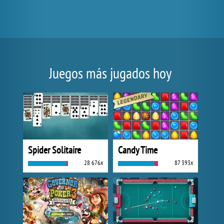
Juegos más jugados hoy
Spider Solitaire
Candy Time
28 676x
87 393x