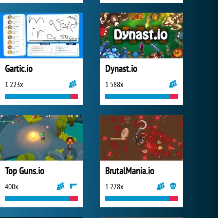
Gartic.io
Dynast.io
1 223x
1 588x
Top Guns.io
BrutalMania.io
400x
1 278x