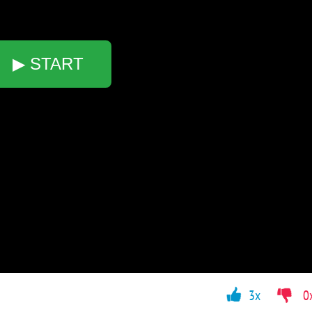
▶ START
3x
0