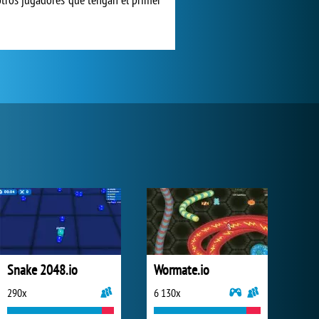
Snake 2048.io
Wormate.io
290x
6 130x