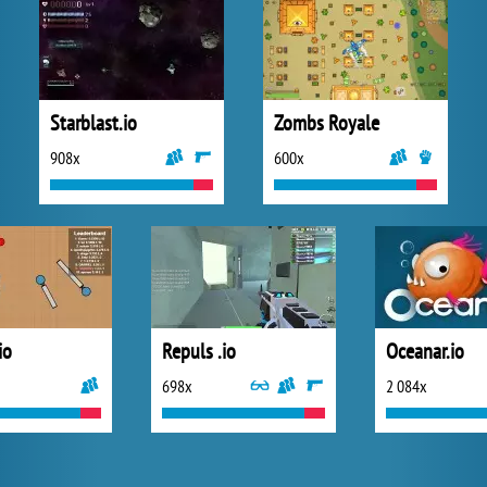
Starblast.io
Zombs Royale
908x
600x
io
Repuls .io
Oceanar.io
698x
2 084x