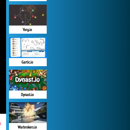
Yorg.io
Gartic.io
Dynast.io
x
Warbrokers.io