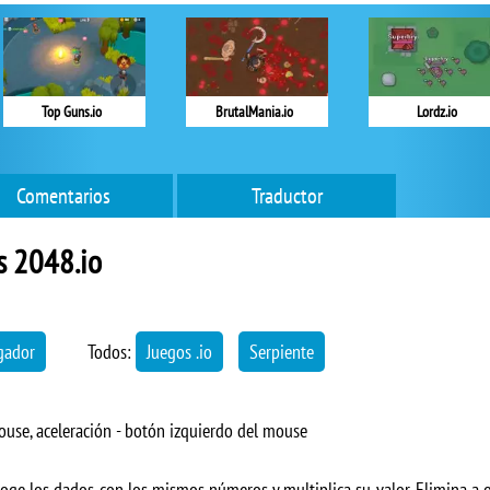
Top Guns.io
BrutalMania.io
Lordz.io
Comentarios
Traductor
s 2048.io
gador
Todos:
Juegos .io
Serpiente
se, aceleración - botón izquierdo del mouse
coge los dados con los mismos números y multiplica su valor. Elimina a 