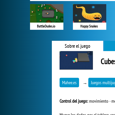
BattleDudes.io
Happy Snakes
Sobre el juego
Cube
Mahee.es
→
Juegos multiju
Control del juego:
movimiento - mou
Mueve los dados por el tablero, re