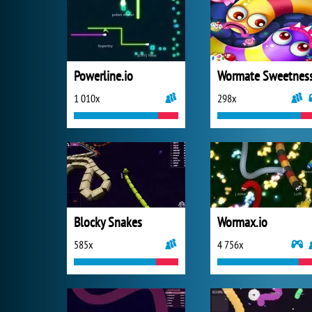
Powerline.io
Wormate Sweetnes
1 010x
298x
Blocky Snakes
Wormax.io
585x
4 756x