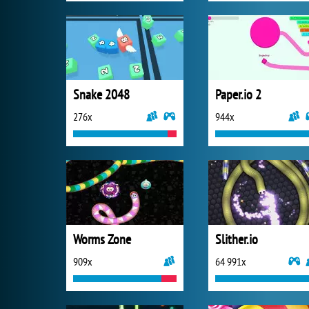
Snake 2048
Paper.io 2
276x
944x
Worms Zone
Slither.io
909x
64 991x