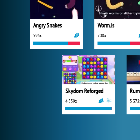
Angry Snakes
Worm.is
596x
708x
Skydom Reforged
Rum
4 559x
5 372