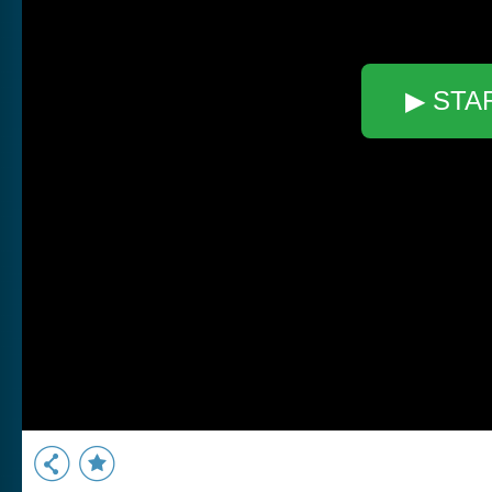
▶ STA