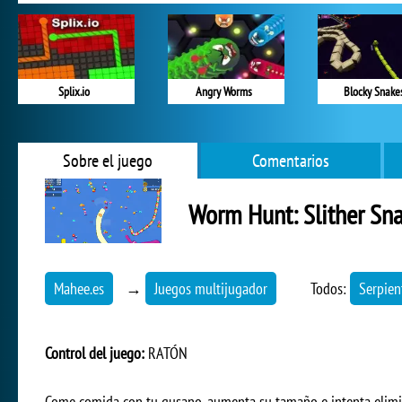
Splix.io
Angry Worms
Blocky Snake
Sobre el juego
Comentarios
Worm Hunt: Slither Sn
Mahee.es
→
Juegos multijugador
Todos:
Serpien
Control del juego:
RATÓN
Come comida con tu gusano, aumenta su tamaño e intenta elimi