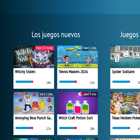
Los juegos nuevos
Juegos
hace 23 horas
hace 2 días
Witchy Sisters
Tennis Masters 2026
Spider Solitaire
14x
12x
2
hace 3 días
hace 4 días
Annoying Boss Punch Game
Witch Craft Potion Sort
Texas Holdem Poke
17x
29x
4