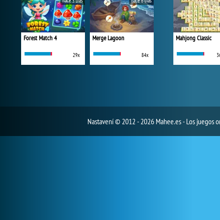
hace 5 días
hace 6 días
Forest Match 4
Merge Lagoon
Mahjong Classic
29x
84x
3
Nastavení
© 2012 - 2026 Mahee.es - Los juegos on