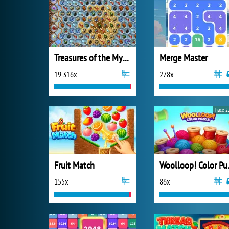
Treasures of the Mystic Sea
Merge Master
19 316x
278x
hace 2
Fruit Match
Wooll
155x
86x