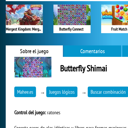
Mergest Kingdom: Merge Puzzle
Butterfly Connect
Fruit Match
Sobre el juego
Comentarios
Butterfly Shimai
Mahee.es
→
Juegos lógicos
→
Buscar combinación
Control del juego:
ratones
Conecta pares de alas idénticas y libres para formar mariposas