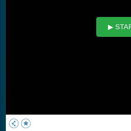
▶ STA