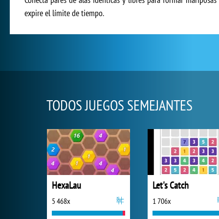
expire el límite de tiempo.
TODOS JUEGOS SEMEJANTES
HexaLau
Let's Catch
5 468x
1 706x