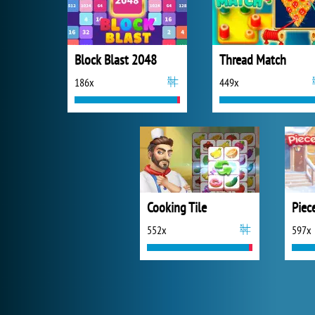
Block Blast 2048
Thread Match
186x
449x
Cooking Tile
552x
597x