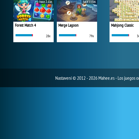
hace 5 días
hace 6 días
Forest Match 4
Merge Lagoon
Mahjong Classic
28x
79x
3
Nastavení
© 2012 - 2026 Mahee.es - Los juegos on