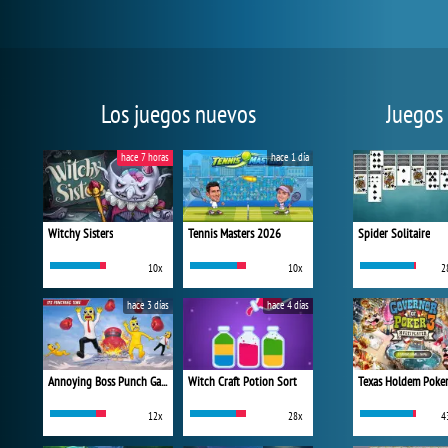
Los juegos nuevos
Juegos
hace 7 horas
hace 1 día
Witchy Sisters
Tennis Masters 2026
Spider Solitaire
10x
10x
2
hace 3 días
hace 4 días
Annoying Boss Punch Game
Witch Craft Potion Sort
Texas Holdem Poke
12x
28x
4