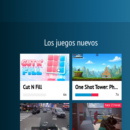
Los juegos nuevos
Cut N Fill
One Shot Tower: Physics Destroyer
6x
7x
hace 23 horas