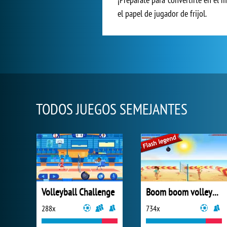
el papel de jugador de frijol.
TODOS JUEGOS SEMEJANTES
Volleyball Challenge
Boom boom volleyball
288x
734x