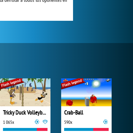
Tricky Duck Volleyball
Crab-Ball
1 065x
590x