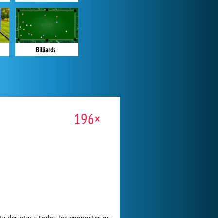
Billiards
196×
nta derrotar a todos los oponentes en