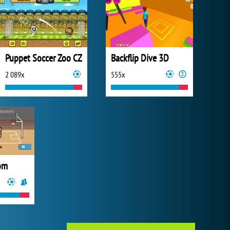
Puppet Soccer Zoo CZ
Backflip Dive 3D
2 089x
555x
om