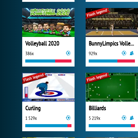
Volleyball 2020
BunnyLimpics Volleyball
386x
929x
Curling
Billiards
1 529x
5 219x