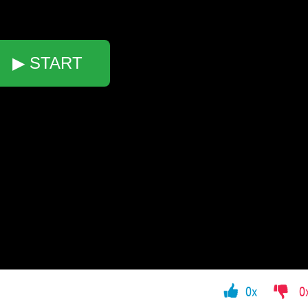
▶ START
0x
0