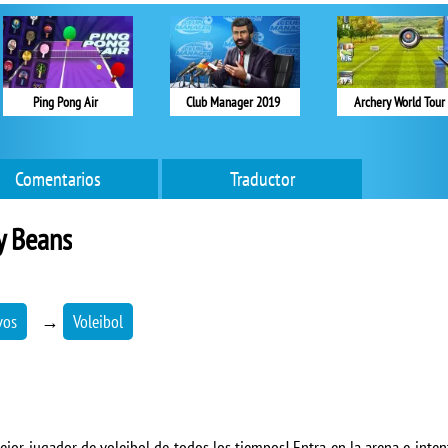
Ping Pong Air
Club Manager 2019
Archery World Tour
Comentarios
Traductor
y Beans
vos
→
Voleibol
mejor jugador de voleibol de todos los tiempos! Entra en la arena e inte