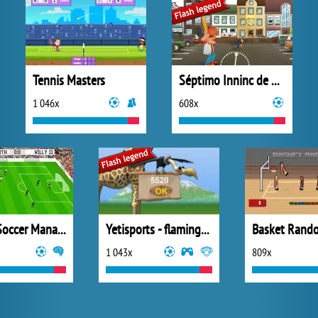
Tennis Masters
Séptimo Inninc de Smash
1 046x
608x
Top 10 Soccer Managers
Yetisports - flamingo drive
Basket Rand
1 043x
809x