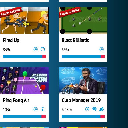
Fired Up
Blast Billiards
839x
898x
Ping Pong Air
Club Manager 2019
103x
6 430x