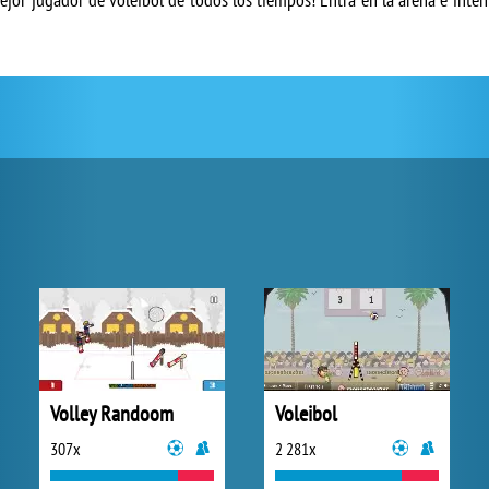
Volley Randoom
Voleibol
307x
2 281x