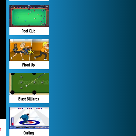
Pool Club
Fired Up
Blast Billiards
x
Curling