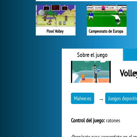
Pixel Volley
Campeonato de Europa
Sobre el juego
Volle
Mahee.es
→
Juegos deporti
Control del juego:
ratones
¡Prepárate para convertirte en el 