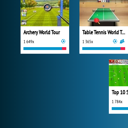
Archery World Tour
Table Tennis World Tour
1 649x
1 365x
1 784x