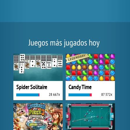
Juegos más jugados hoy
Spider Solitaire
Candy Time
28 667x
87 372x