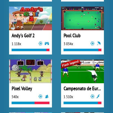
Andy's Golf 2
Pool Club
1 118x
3 034x
Pixel Volley
Campeonato de Europa
540x
1 510x