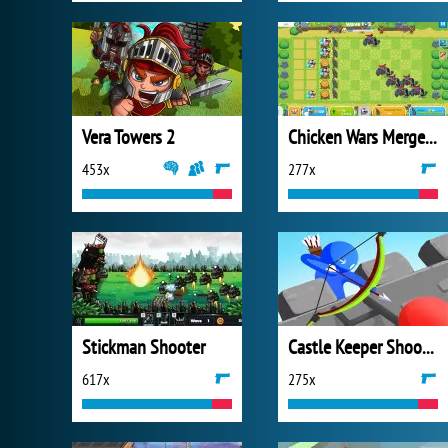
Vera Towers 2
Chicken Wars Merge Connect
453x
277x
Stickman Shooter
Castle Keeper Shooter
617x
275x