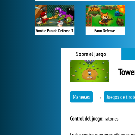
Zombie Parade Defense 3
Farm Defense
Sobre el juego
Towe
Mahee.es
→
Juegos de tirot
Control del juego:
ratones
Lucha contra guerreros vikingos n