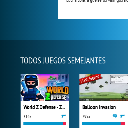
TODOS JUEGOS SEMEJANTES
World Z Defense - Zombie Defense
Balloon Invasion
316x
795x