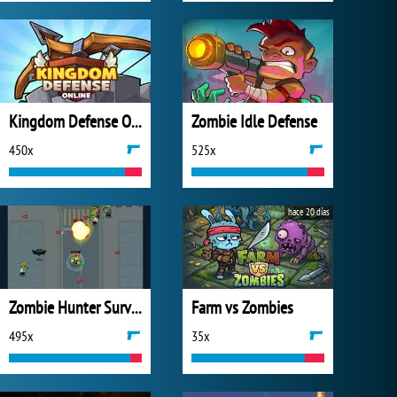
Kingdom Defense Online
Zombie Idle Defense
450x
525x
hace 20 días
Zombie Hunter Survival
Farm vs Zombies
495x
35x