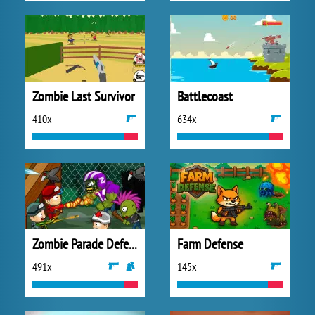
Zombie Last Survivor
Battlecoast
410x
634x
Zombie Parade Defense 3
Farm Defense
491x
145x