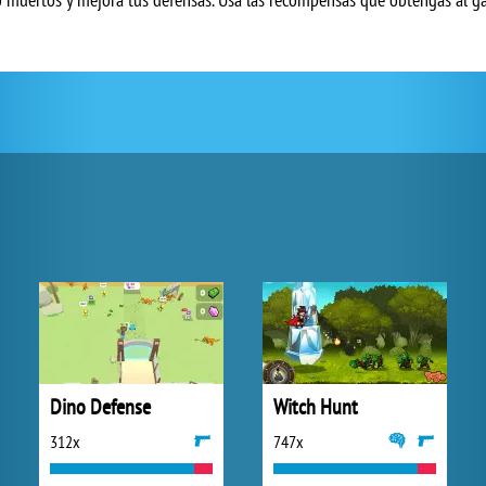
Dino Defense
Witch Hunt
312x
747x