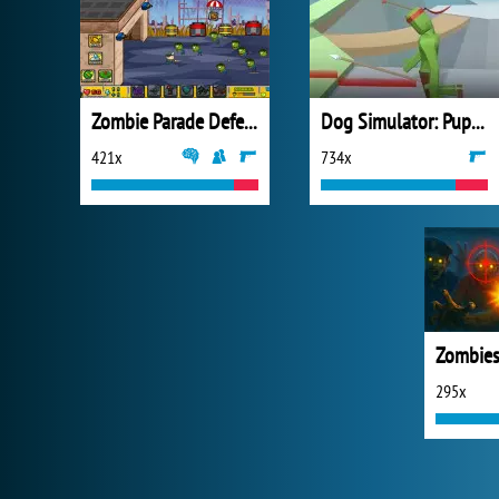
Zombie Parade Defense 2
Dog Simulator: Puppy Craft
421x
734x
295x