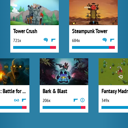
Tower Crush
Steampunk Tower
721x
684x
Zombies: Battle for Survival
Bark & Blast
Fantasy Mad
206x
349x