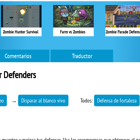
Zombie Hunter Survival
Farm vs Zombies
Zombie Parade Defens
Comentarios
Traductor
r Defenders
eo
→
Disparar al blanco vivo
Todos:
Defensa de fortaleza
o muertos y mejora tus defensas. Usa las recompensas que obtengas al g