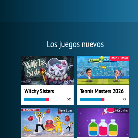
Los juegos nuevos
hace 21 horas
Witchy Sisters
Tennis Masters 2026
5x
7x
hace 2 días
hace 3 días