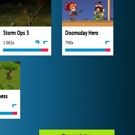
Storm Ops 3
Doomsday Hero
1 002x
790x
ness