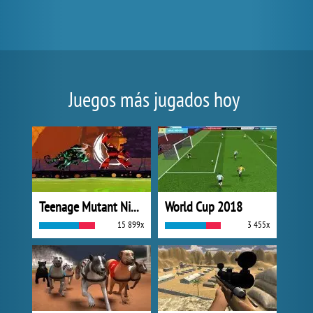
Juegos más jugados hoy
Teenage Mutant Ninja Turtles: Dark Horizons
World Cup 2018
15 899x
3 455x