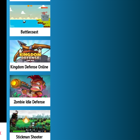
Battlecoast
Kingdom Defense Online
Zombie Idle Defense
x
Stickman Shooter