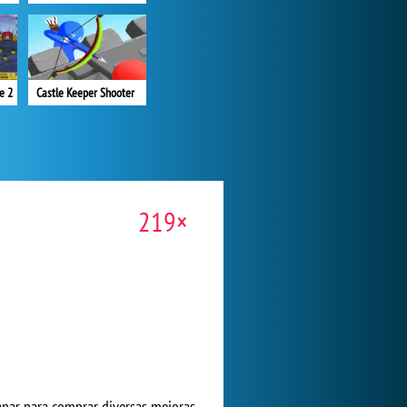
e 2
Castle Keeper Shooter
219×
anar para comprar diversas mejoras.