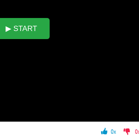
▶ START
0x
0