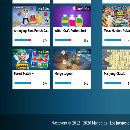
hace 3 días
hace 4 días
Annoying Boss Punch Game
Witch Craft Potion Sort
Texas Holdem Poke
17x
29x
4
hace 5 días
hace 6 días
Forest Match 4
Merge Lagoon
Mahjong Classic
29x
84x
3
Nastavení
© 2012 - 2026 Mahee.es - Los juegos on