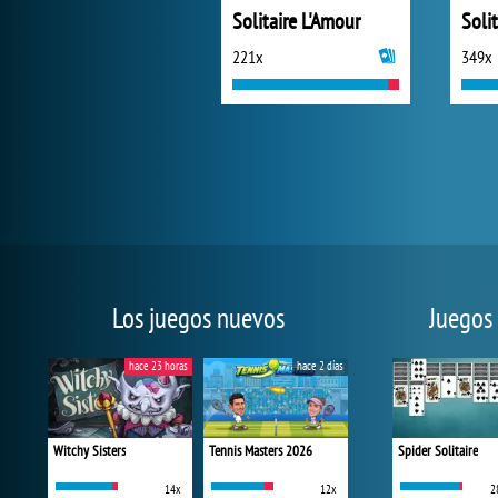
Solitaire L'Amour
221x
349x
Los juegos nuevos
Juegos
hace 23 horas
hace 2 días
Witchy Sisters
Tennis Masters 2026
Spider Solitaire
14x
12x
2