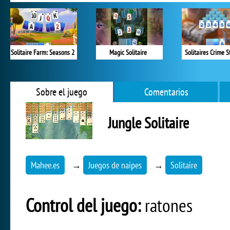
Solitaire Farm: Seasons 2
Magic Solitaire
Solitaires Crime S
Sobre el juego
Comentarios
Jungle Solitaire
Mahee.es
→
Juegos de naipes
→
Solitaire
Control del juego:
ratones