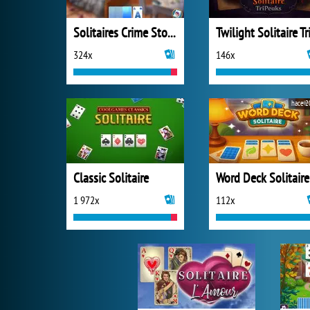
Solitaires Crime Stories
324x
146x
hace 2
Classic Solitaire
Word Deck Solitaire
1 972x
112x