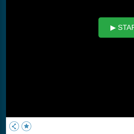
▶ STA