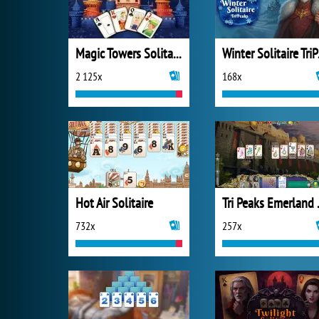
Magic Towers Solitaire
Wint
2 125x
168x
Hot Air Solitaire
Tri Pea
732x
257x