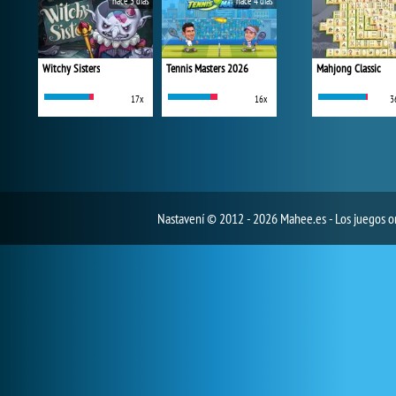
hace 3 días
hace 4 días
Witchy Sisters
Tennis Masters 2026
Mahjong Classic
17x
16x
3
Nastavení
© 2012 - 2026 Mahee.es - Los juegos on