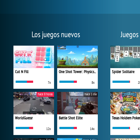
Los juegos nuevos
Juegos
Cut N Fill
One Shot Tower: Physics Destroyer
Spider Solitaire
7x
8x
2
hace 8 horas
hace 1 día
WorldGuessr
Battle Shot Elite
Texas Holdem Poke
12x
14x
4