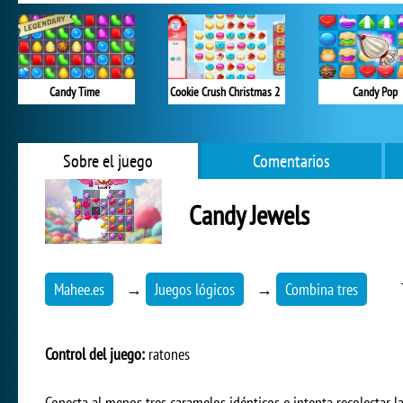
Candy Time
Cookie Crush Christmas 2
Candy Pop
Sobre el juego
Comentarios
Candy Jewels
Mahee.es
→
Juegos lógicos
→
Combina tres
Control del juego:
ratones
Conecta al menos tres caramelos idénticos e intenta recolectar 