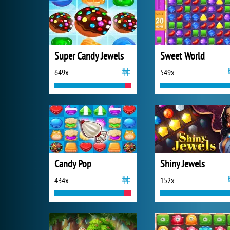
Super Candy Jewels
Sweet World
649x
549x
Candy Pop
Shiny Jewels
434x
152x