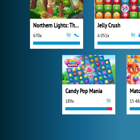
Northern Lights: The Secret of the Forest
Jelly Crush
670x
6 051x
Candy Pop Mania
Matc
189x
15 48