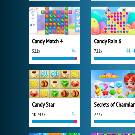
Candy Match 4
Candy Rain 6
522x
722x
Candy Star
Secrets of Charmla
10 743x
277x