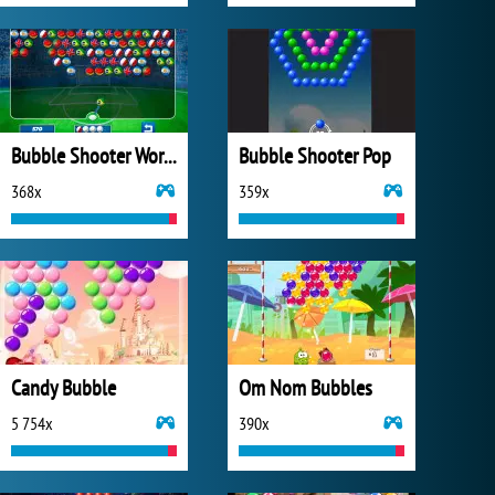
Bubble Shooter World Cup
Bubble Shooter Pop
368x
359x
Candy Bubble
Om Nom Bubbles
5 754x
390x