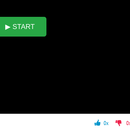
▶ START
0x
0