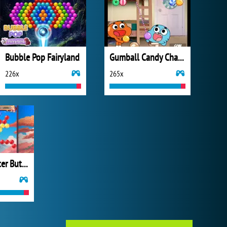
Bubble Pop Fairyland
Gumball Candy Chaos
226x
265x
Bubble Shooter Butterfly