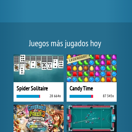
Juegos más jugados hoy
Spider Solitaire
Candy Time
28 664x
87 345x