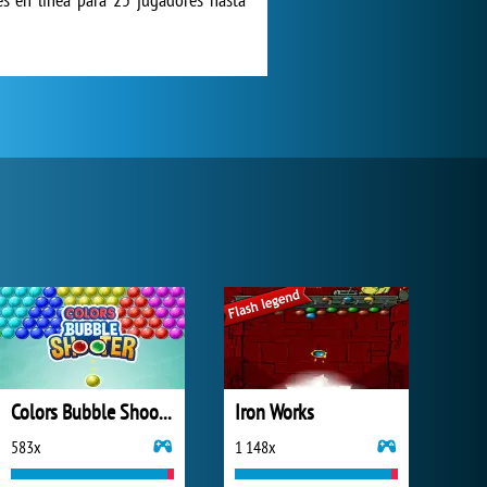
Colors Bubble Shooter
Iron Works
583x
1 148x