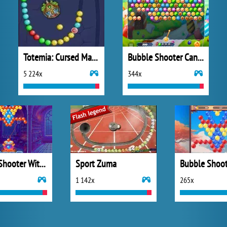
Totemia: Cursed Marbles
Bubble Shooter Candy
5 224x
344x
Bubble Shooter Witch Tower
Sport Zuma
1 142x
265x