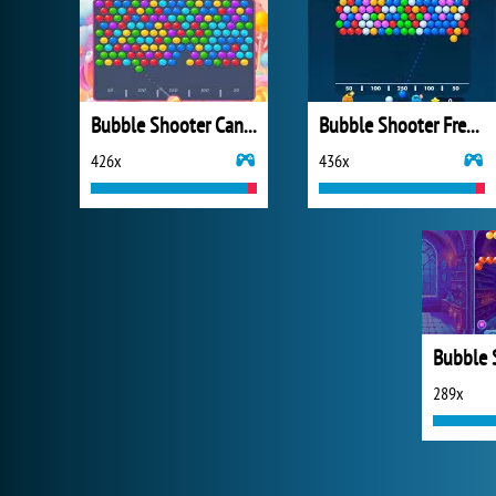
Bubble Shooter Candy 2
Bubble Shooter Free 3
426x
436x
289x