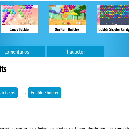
Candy Bubble
Om Nom Bubbles
Bubble Shooter Candy
Comentarios
Traductor
ts
 reflejos
→
Bubble Shooter
burbujas con una variedad de modos de juego, desde batallas campale