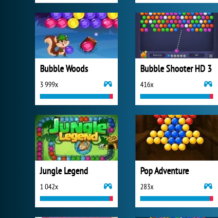
Bubble Woods
Bubble Shooter HD 3
3 999x
416x
Jungle Legend
Pop Adventure
1 042x
283x