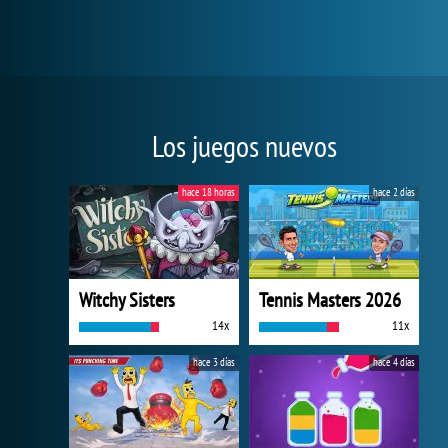
Los juegos nuevos
hace 18 horas
hace 2 días
Witchy Sisters
Tennis Masters 2026
14x
11x
hace 3 días
hace 4 días