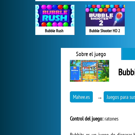
Bubble Rush
Bubble Shooter HD 2
Sobre el juego
Bubbi
Mahee.es
→
Juegos para sus
Control del juego:
ratones
Bubbits es un juego de disparar 