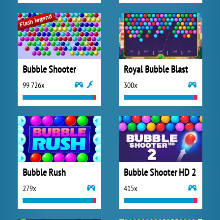
Bubble Shooter
Royal Bubble Blast
99 726x
300x
Bubble Rush
Bubble Shooter HD 2
279x
415x