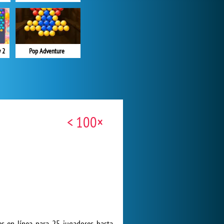
 2
Pop Adventure
< 100×
s en línea para 25 jugadores hasta