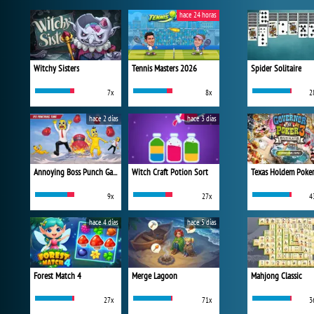
hace 24 horas
Witchy Sisters
Tennis Masters 2026
Spider Solitaire
7x
8x
2
hace 2 días
hace 3 días
Annoying Boss Punch Game
Witch Craft Potion Sort
Texas Holdem Poke
9x
27x
4
hace 4 días
hace 5 días
Forest Match 4
Merge Lagoon
Mahjong Classic
27x
71x
3