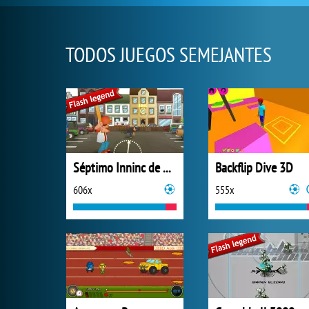
TODOS JUEGOS SEMEJANTES
Séptimo Inninc de Smash
Backflip Dive 3D
606x
555x