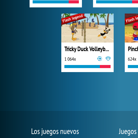
Tricky Duck Volleyball
Pinc
1 064x
624x
Los juegos nuevos
Juegos