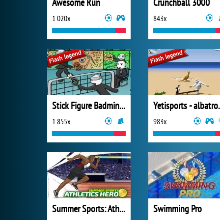
Awesome Run
Crunchball 3000
1 020x
843x
Stick Figure Badminton
Yetisports
1 855x
983x
Summer Sports: Athletics Hero
Swimming Pro