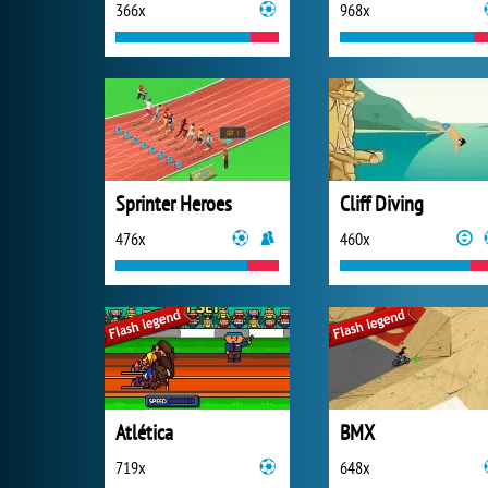
366x
968x
Sprinter Heroes
Cliff Diving
476x
460x
Atlética
BMX
719x
648x