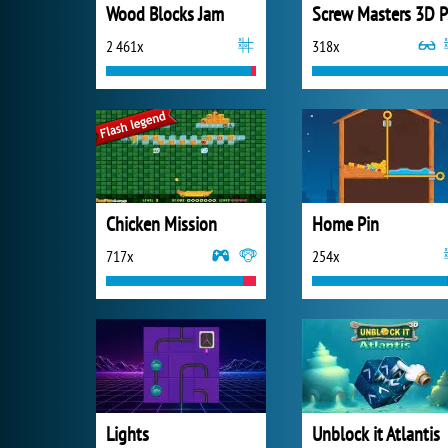
Wood Blocks Jam
S
2 461x
318x
Chicken Mission
Home Pin
717x
254x
Lights
Unblock it Atlantis