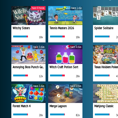
hace 8 horas
hace 1 día
Witchy Sisters
Tennis Masters 2026
Spider Solitaire
10x
10x
2
hace 3 días
hace 4 días
Annoying Boss Punch Game
Witch Craft Potion Sort
Texas Holdem Poke
12x
28x
4
hace 5 días
hace 6 días
Forest Match 4
Merge Lagoon
Mahjong Classic
28x
82x
3