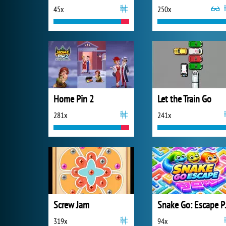
45x
250x
Home Pin 2
Let the Train Go
281x
241x
Screw Jam
Snake
319x
94x