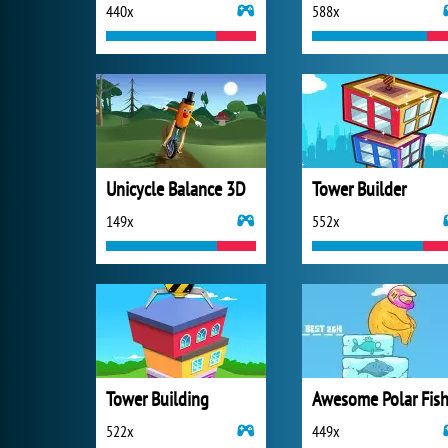
440x
588x
Unicycle Balance 3D
Tower Builder
149x
552x
Tower Building
522x
449x