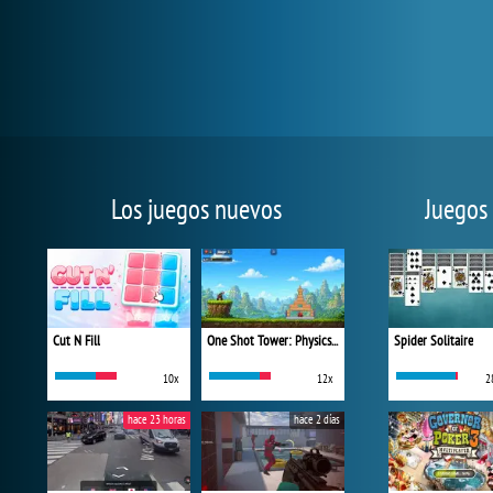
Los juegos nuevos
Juegos
Cut N Fill
One Shot Tower: Physics Destroyer
Spider Solitaire
10x
12x
2
hace 23 horas
hace 2 días