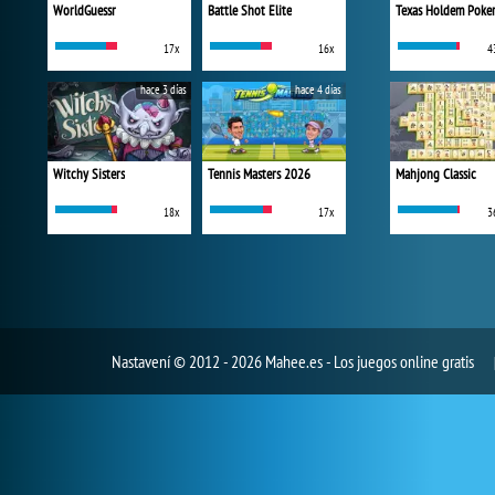
WorldGuessr
Battle Shot Elite
Texas Holdem Poke
17x
16x
4
hace 3 días
hace 4 días
Witchy Sisters
Tennis Masters 2026
Mahjong Classic
18x
17x
3
Nastavení
© 2012 - 2026 Mahee.es - Los juegos online gratis