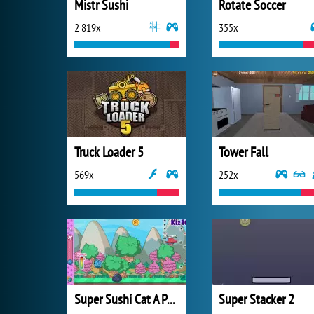
Mistr Sushi
Rotate Soccer
2 819x
355x
Truck Loader 5
Tower Fall
569x
252x
Super Sushi Cat A Pult
Super Stacker 2