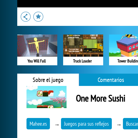
You Will Fall
Truck Loader
Tower Buildin
Sobre el juego
Comentarios
One More Sushi
Mahee.es
→
Juegos para sus reflejos
→
Buscar