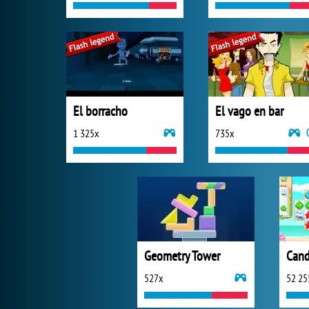
El borracho
El vago en bar
1 325x
735x
Geometry Tower
527x
52 25