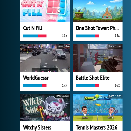
Cut N Fill
One Shot Tower: Physics Destroyer
11x
13x
hace 1 día
hace 3 días
WorldGuessr
Battle Shot Elite
17x
16x
hace 4 días
hace 5 días
Witchy Sisters
Tennis Masters 2026