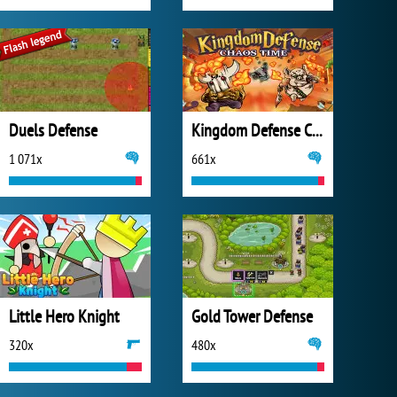
Duels Defense
Kingdom Defense Chaos Time
1 071x
661x
Little Hero Knight
Gold Tower Defense
320x
480x