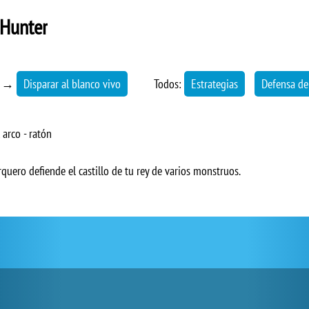
 Hunter
→
Disparar al blanco vivo
Todos:
Estrategias
Defensa de
 arco - ratón
quero defiende el castillo de tu rey de varios monstruos.