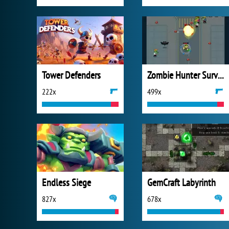
Tower Defenders
Zombie Hunter Survival
222x
499x
Endless Siege
GemCraft Labyrinth
827x
678x