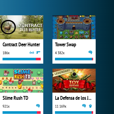
Contract Deer Hunter
Tower Swap
186x
4 382x
Slime Rush TD
La Defensa de los Juguetes Versión Completa
921x
11 169x