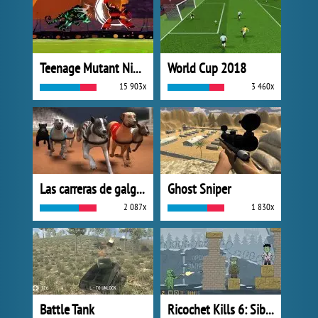
Teenage Mutant Ninja Turtles: Dark Horizons
World Cup 2018
15 903x
3 460x
Las carreras de galgos
Ghost Sniper
2 087x
1 830x
Battle Tank
Ricochet Kills 6: Siberia