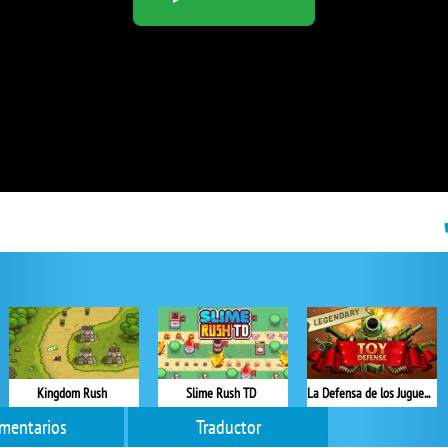
Kingdom Rush
Slime Rush TD
La Defensa de los Juguetes Versión Completa
mentarios
Traductor