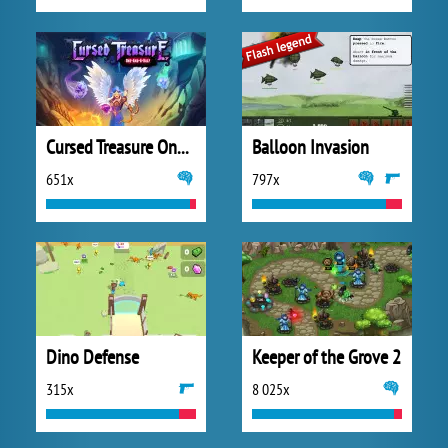
Cursed Treasure One and Half
Balloon Invasion
651x
797x
Dino Defense
Keeper of the Grove 2
315x
8 025x