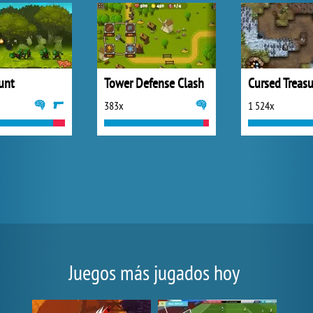
unt
Tower Defense Clash
383x
1 524x
Juegos más jugados hoy