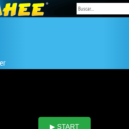
er
▶ START