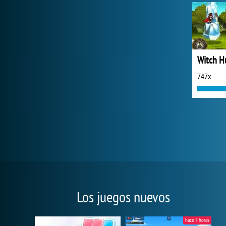
Witch H
747x
Los juegos nuevos
hace 7 horas