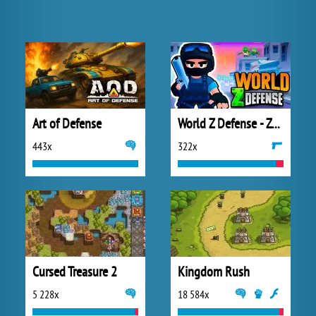
Art of Defense
World Z Defense - Zombie Defense
443x
322x
Cursed Treasure 2
Kingdom Rush
5 228x
18 584x