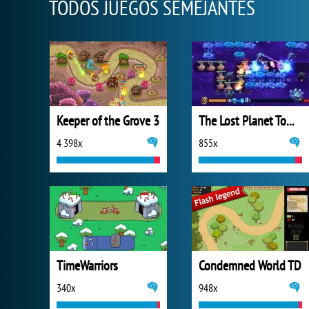
TODOS JUEGOS SEMEJANTES
Keeper of the Grove 3
The Lost Planet Tower Defense
4 398x
855x
TimeWarriors
Condemned World TD
340x
948x