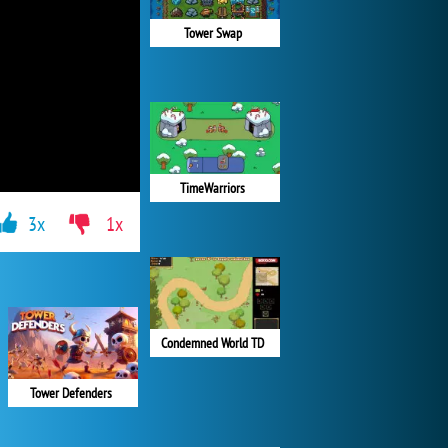
Tower Swap
TimeWarriors
3x
1x
Condemned World TD
Tower Defenders