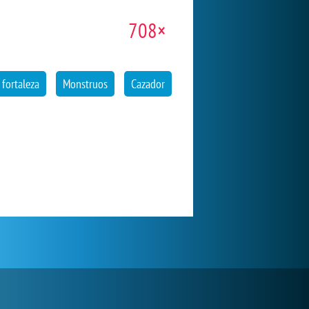
708×
 fortaleza
Monstruos
Cazador