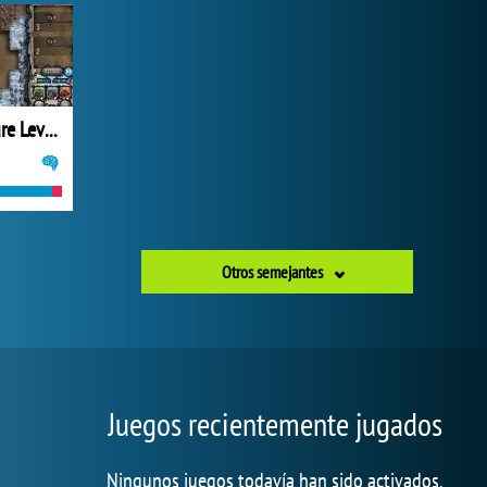
Cursed Treasure Level Pack
Otros semejantes
Juegos recientemente jugados
Ningunos juegos todavía han sido activados.