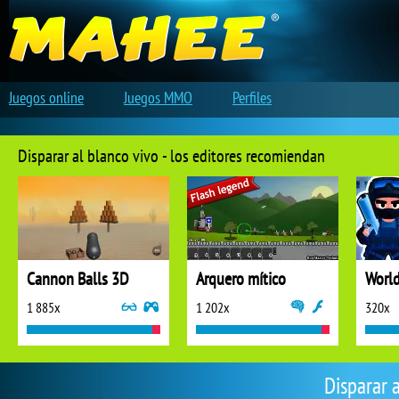
Juegos online
Juegos MMO
Perfiles
Disparar al blanco vivo - los editores recomiendan
Cannon Balls 3D
Arquero mítico
1 885x
1 202x
320x
Disparar 