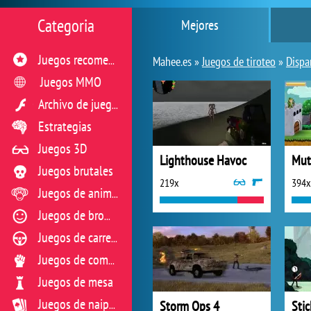
Categoria
Mejores
Juegos recomendados
Mahee.es »
Juegos de tiroteo
»
Dispa
Juegos MMO
Archivo de juegos flash
Estrategias
Juegos 3D
Lighthouse Havoc
Mut
Juegos brutales
219x
394x
Juegos de animales
Juegos de broma
Juegos de carreras
Juegos de combate
Juegos de mesa
Storm Ops 4
Sti
Juegos de naipes