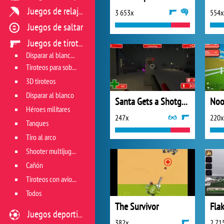
Juegos de relajación
3 653x
554x
Juegos de saltar
Juegos de tiroteo
Disparar al blanco vivo
Tiroteos para sobrevivir
3D tiroteos
Disparar al blanco
Santa Gets a Shotgun 2
Héroes militares
247x
220x
Tanques
Tiro al arco
Shooter multijugador
Cañón
Tiroteos con aviones
Todos
The Survivor
Fla
Juegos deportivos
382x
2 71