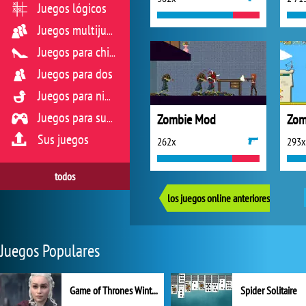
Juegos lógicos
Juegos multijugador
Juegos para chicas
Juegos para dos
Juegos para niños
Zombie Mod
Zom
Juegos para sus reflejos
Sus juegos
262x
293x
todos
los juegos online anteriores
Juegos Populares
Game of Thrones Winter is Coming
Spider Solitaire