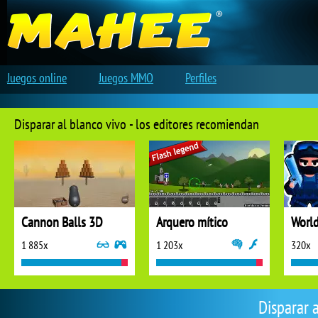
Juegos online
Juegos MMO
Perfiles
Disparar al blanco vivo - los editores recomiendan
Cannon Balls 3D
Arquero mítico
1 885x
1 203x
320x
Disparar 