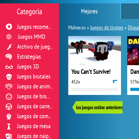
Categoria
Mejores
Juegos recomendados
Mahee.es »
Juegos de tiroteo
»
Dispa
Juegos MMO
Archivo de juegos flash
Estrategias
Juegos 3D
You Can't Survive!
Dan
Juegos brutales
452x
573x
Juegos de animales
Juegos de broma
Juegos de carreras
los juegos online anteriores
Juegos de combate
Juegos de mesa
Juegos de naipes