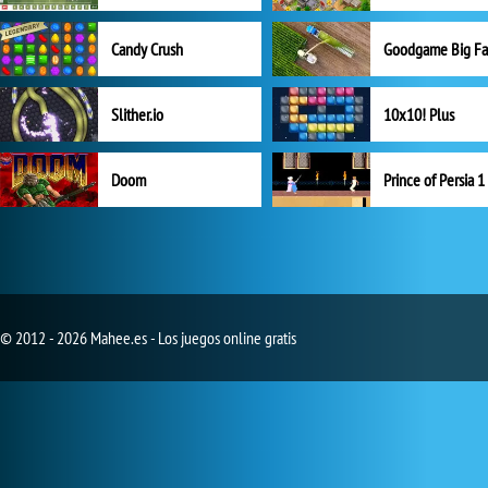
Candy Crush
Goodgame Big F
Slither.io
10x10! Plus
Doom
Prince of Persia 1
© 2012 - 2026 Mahee.es - Los juegos online gratis