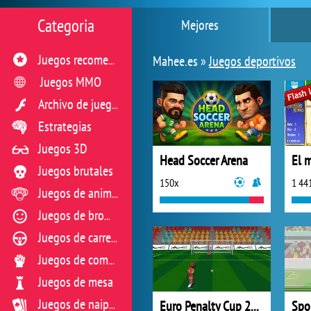
Categoria
Mejores
Mahee.es »
Juegos deportivos
Juegos recomendados
Juegos MMO
Archivo de juegos flash
Estrategias
Juegos 3D
Head Soccer Arena
El m
Juegos brutales
150x
1 44
Juegos de animales
Juegos de broma
Juegos de carreras
Juegos de combate
Juegos de mesa
Euro Penalty Cup 2021
Juegos de naipes