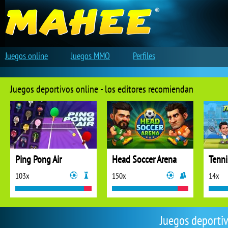
Juegos online
Juegos MMO
Perfiles
Juegos deportivos online - los editores recomiendan
Ping Pong Air
Head Soccer Arena
Tenni
103x
150x
14x
Juegos deportiv