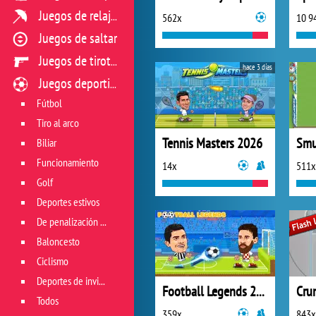
Juegos de relajación
562x
10 9
Juegos de saltar
Juegos de tiroteo
hace 3 días
Juegos deportivos
Fútbol
Tiro al arco
Tennis Masters 2026
Biliar
Funcionamiento
14x
511x
Golf
Deportes estivos
De penalización y los tiros libres
Baloncesto
Ciclismo
Deportes de invierno
Football Legends 2021
Cru
Todos
359x
843x