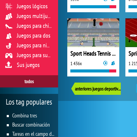
Juegos lógicos
Juegos multijugador
Juegos para chicas
Juegos para dos
Juegos para niños
Sport Heads Tennis Open
Spri
Juegos para sus reflejos
1 436x
1 21
Sus juegos
todos
anteriores juegos deportivos
Los tag populares
Combina tres
Buscar combinación
Tareas en el campo de juego