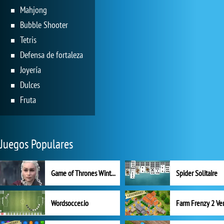
Mahjong
Bubble Shooter
Tetris
Defensa de fortaleza
Joyería
Dulces
Fruta
Juegos Populares
Game of Thrones Winter is Coming
Spider Solitaire
Wordsoccer.io