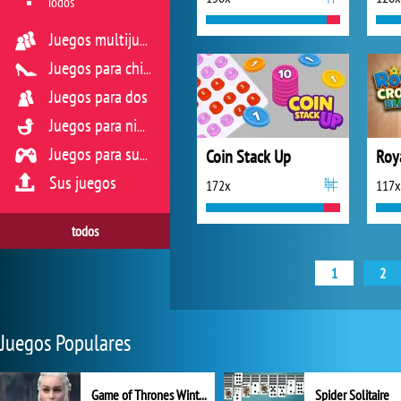
Todos
Juegos multijugador
Juegos para chicas
Juegos para dos
Juegos para niños
Coin Stack Up
Roy
Juegos para sus reflejos
Sus juegos
172x
117x
todos
1
2
Juegos Populares
Game of Thrones Winter is Coming
Spider Solitaire