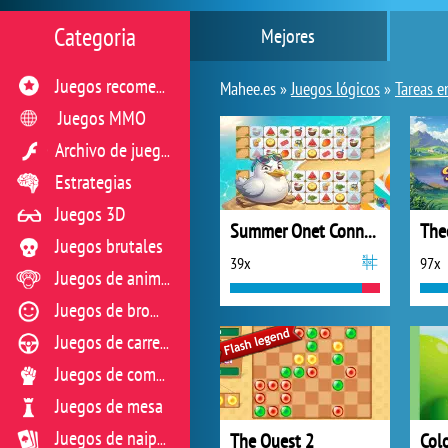
Categoria
Mejores
Juegos recomendados
Mahee.es »
Juegos lógicos
»
Tareas e
Juegos MMO
Archivo de juegos flash
Estrategias
Juegos 3D
Summer Onet Connect
Juegos brutales
39x
97x
Juegos de animales
Juegos de broma
Juegos de carreras
Juegos de combate
Juegos de mesa
The Quest 2
Col
Juegos de naipes