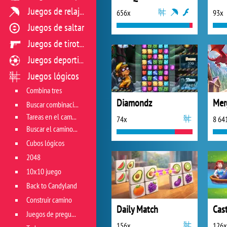
Juegos de relajación
656x
93x
Juegos de saltar
Juegos de tiroteo
Juegos deportivos
Juegos lógicos
Combina tres
Diamondz
Buscar combinación
Tareas en el campo de juego
74x
8 64
Buscar el camino correcto
Cubos lógicos
2048
10x10 juego
Back to Candyland
Construir camino
Daily Match
Cast
Juegos de preguntas
156x
126x