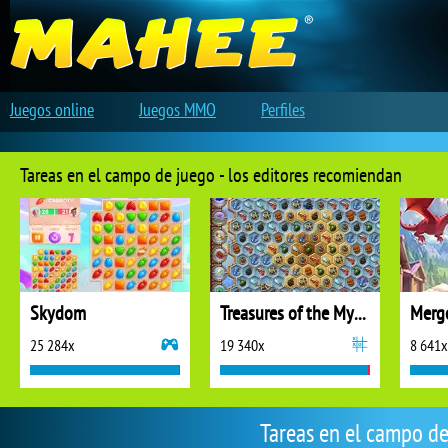
Juegos online
Juegos MMO
Perfiles
Tareas en el campo de juego - los editores recomiendan
Skydom
Treasures of the Mystic Sea
25 284x
19 340x
8 641x
Tareas en el campo de