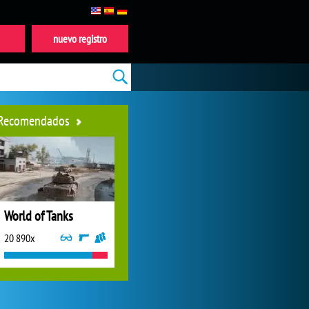
nuevo registro
Recomendados
World of Tanks
20 890x