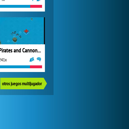
Pirates and Cannons Multiplayer
241x
otros juegos multijugador