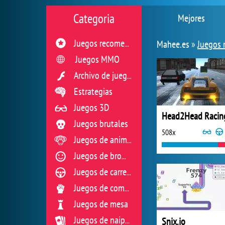
Categoria
Mejores
Mahee.es »
Juegos 
Juegos recomendados
Juegos MMO
Archivo de juegos flash
Estrategias
Juegos 3D
Head2Head Racin
Juegos brutales
508x
Juegos de animales
Juegos de broma
Juegos de carreras
Juegos de combate
Juegos de mesa
Snix.io
Juegos de naipes