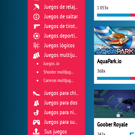
Juegos de relajación
1 053x
Juegos de saltar
Juegos de tiroteo
Juegos deportivos
Juegos lógicos
Juegos multijugador
AquaPark.io
Juegos .io
368x
Shooter multijugador
Carreras multijugador
Juegos para chicas
Juegos para dos
Juegos para niños
Juegos para sus reflejos
Goober Royale
Sus juegos
242x