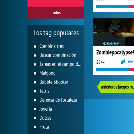
todos
Los tag populares
Combina tres
Zombiepocalypse!
Buscar combinación
284x
Tareas en el campo de juego
Mahjong
Bubble Shooter
Tetris
Defensa de fortaleza
Joyería
Dulces
Fruta