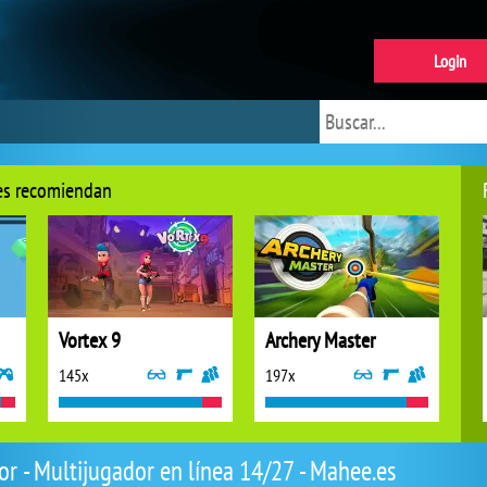
Login
res recomiendan
Vortex 9
Archery Master
145x
197x
r - Multijugador en línea 14/27 - Mahee.es