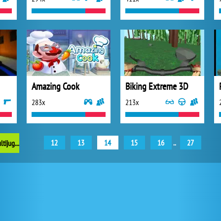
Amazing Cook
Biking Extreme 3D
283x
213x
12
13
14
15
16
..
27
anteriores juegos multijugador