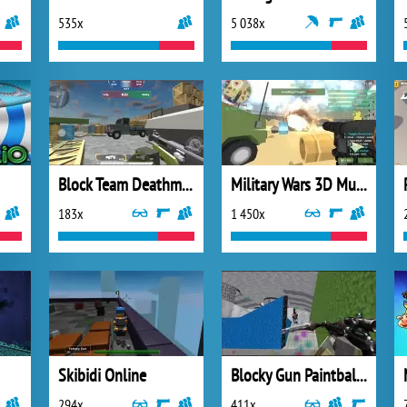
535x
5 038x
Block Team Deathmatch
Military Wars 3D Multiplayer
183x
1 450x
Skibidi Online
Blocky Gun Paintball 3
294x
411x