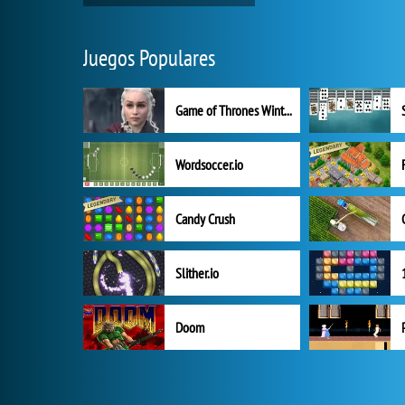
Juegos Populares
Game of Thrones Winter is Coming
Wordsoccer.io
Candy Crush
Slither.io
Doom