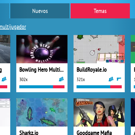
Nuevos
Temas
multijugador
g
Bowling Hero Multiplayer
BuildRoyale.io
302x
321x
Sharkz.io
Goodgame Mafia