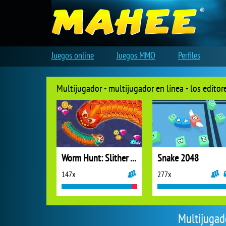
Juegos online
Juegos MMO
Perfiles
Multijugador - multijugador en línea - los edito
Worm Hunt: Slither Snake
Snake 2048
147x
277x
Multijugado