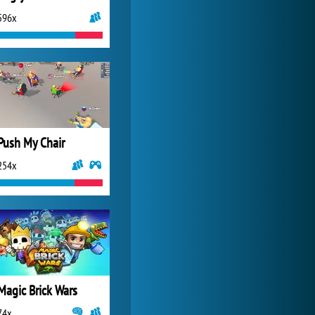
596x
Forge of Empires
14 951x
Push My Chair
254x
Magic Brick Wars
74x