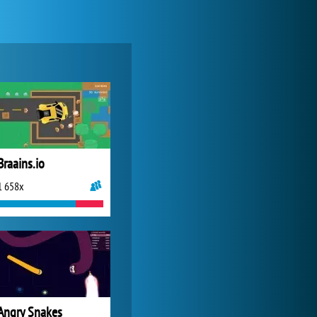
My Free Zoo
6 367x
Braains.io
1 658x
Zoo 2: Animal Park
2 066x
Angry Snakes