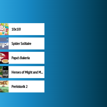
10x10!
Spider Solitaire
Papa's Bakeria
Heroes of Might and Magic II
Prehistorik 2