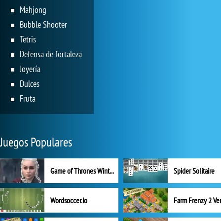
Mahjong
Bubble Shooter
Tetris
Defensa de fortaleza
Joyería
Dulces
Fruta
Juegos Populares
Game of Thrones Winter is Coming
Spider Solitaire
Wordsoccer.io