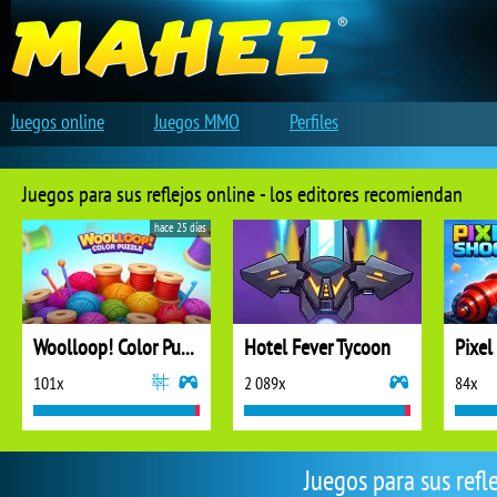
Juegos online
Juegos MMO
Perfiles
Juegos para sus reflejos online - los editores recomiendan
hace 25 días
Woolloop! Color Puzzle
Hotel Fever Tycoon
Pixel
101x
2 089x
84x
Juegos para sus refl