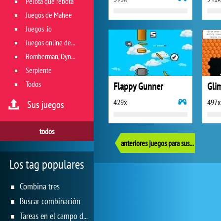
Pelota que rebota
Juegos de Mahee
Juegos .io
Juegos online de géneros múltiples
Bomberman, Dyna Blaster y Pacman
Serpiente
Todos
Flappy Gunner
Gli
429x
497x
Sus juegos
todos
anteriores juegos para sus reflejos
Los tag populares
Combina tres
Buscar combinación
Tareas en el campo de juego