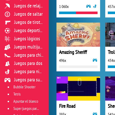
Juegos de relajación
1 060x
457x
Juegos de saltar
Juegos de tiroteo
Juegos deportivos
Juegos lógicos
Juegos multijugador
Amazing Sheriff
Trol
Juegos para chicas
496x
434x
Juegos para dos
Juegos para niños
Juegos para sus reflejos
Bubble Shooter
Tetris
Apuntar el blanco
Fire Road
She
Super juegos para reflejos
393x
541x