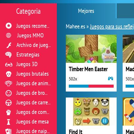
Categoria
Mejores
Mahee.es »
Juegos para sus refle
Juegos recomendados
Juegos MMO
Archivo de juegos flash
Estrategias
Juegos 3D
Timber Men Easter
Mad
Juegos brutales
502x
501x
Juegos de animales
Juegos de broma
Juegos de carreras
Juegos de combate
Juegos de mesa
Find It
Mas
Juegos de naipes