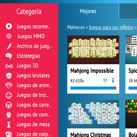
Categoria
Mejores
Juegos recomendados
Mahee.es »
Juegos para sus reflejos
Juegos MMO
Archivo de juegos flash
Estrategias
Juegos 3D
Mahjong Impossible
Spid
Juegos brutales
42 610x
28 6
Juegos de animales
Juegos de broma
Juegos de carreras
Juegos de combate
Juegos de mesa
Mahjong Christmas
Bol
Juegos de naipes