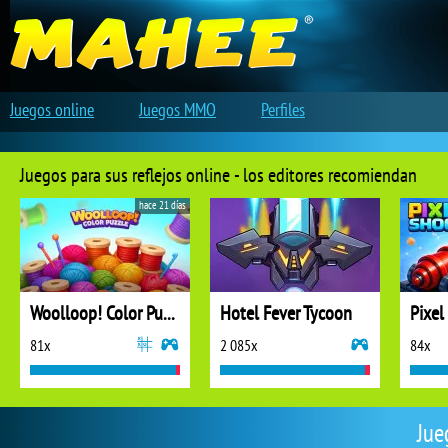
Juegos online
Juegos MMO
Perfiles
Juegos para sus reflejos online - los editores recomiendan
hace 21 días
Woolloop! Color Puzzle
Hotel Fever Tycoon
Pixel
81x
2 085x
84x
Jue