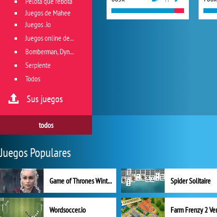
Pelota que rebota
Juegos de Mahee
Juegos .io
Juegos online de géneros múltiples
Bomberman, Dyna Blaster y Pacman
Serpiente
Todos
Sus juegos
todos
Juegos Populares
Game of Thrones Winter is Coming
Spider Solitaire
Wordsoccer.io