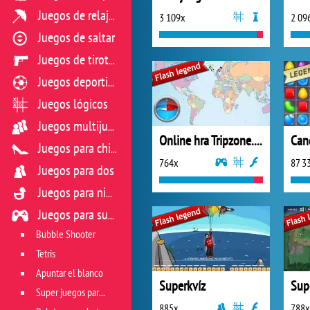
Juegos de relajación
3 109x
2 09
Juegos de saltar
Juegos de tiroteo
Juegos deportivos
Juegos lógicos
Juegos multijugador
Online hra Tripzone.cz
Can
Juegos para chicas
764x
87 3
Juegos para dos
Juegos para niños
Juegos para sus reflejos
Bubble Shooter
Tetris
Apuntar el blanco
Superkvíz
Sup
Super juegos para reflejos
885x
788x