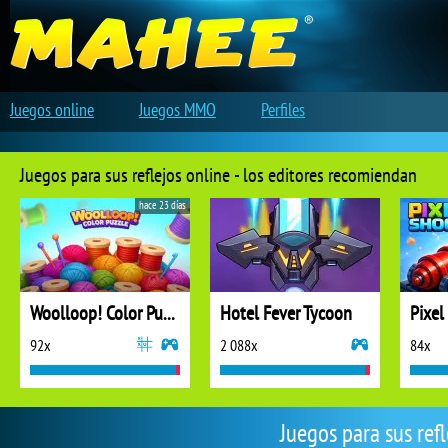
Juegos online
Juegos MMO
Perfiles
Juegos para sus reflejos online - los editores recomiendan
hace 23 días
Woolloop! Color Puzzle
Hotel Fever Tycoon
Pixel
92x
2 088x
84x
Juegos para sus ref