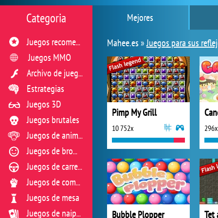
Categoria
Mejores
Mahee.es »
Juegos para sus refle
Juegos recomendados
Juegos MMO
Archivo de juegos flash
Estrategias
Juegos 3D
Pimp My Grill
Can
Juegos brutales
10 752x
296x
Juegos de animales
Juegos de broma
Juegos de carreras
Juegos de combate
Juegos de mesa
Bubble Plopper
Tet 
Juegos de naipes