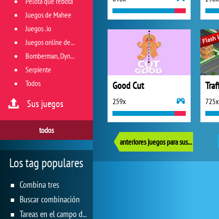
Pelota que rebota
Juegos de Mahee
Juegos .io
Juegos online de géneros múltiples
Bomberman, Dyna Blaster y Pacman
Serpiente
Todos
Good Cut
Traf
259x
725x
Sus juegos
todos
anteriores juegos para sus reflejos
Los tag populares
Combina tres
Buscar combinación
Tareas en el campo de juego