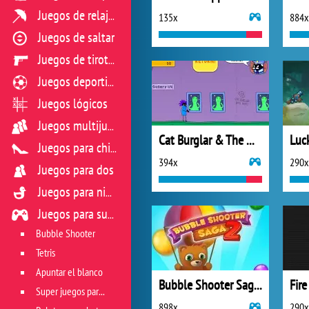
Juegos de relajación
135x
884x
Juegos de saltar
Juegos de tiroteo
Juegos deportivos
Juegos lógicos
Juegos multijugador
Cat Burglar & The Magic Museum
Luc
Juegos para chicas
394x
290x
Juegos para dos
Juegos para niños
Juegos para sus reflejos
Bubble Shooter
Tetris
Apuntar el blanco
Bubble Shooter Saga 2
Fire
Super juegos para reflejos
898x
290x