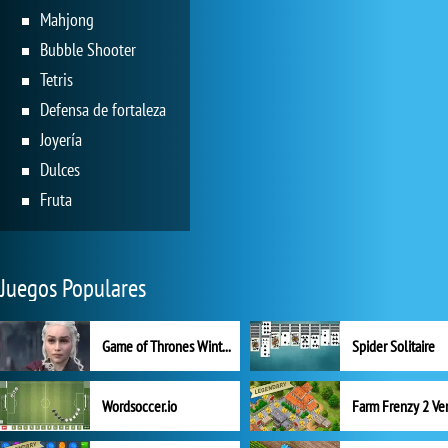
Mahjong
Bubble Shooter
Tetris
Defensa de fortaleza
Joyería
Dulces
Fruta
Juegos Populares
Game of Thrones Winter is Coming
Spider Solitaire
Wordsoccer.io