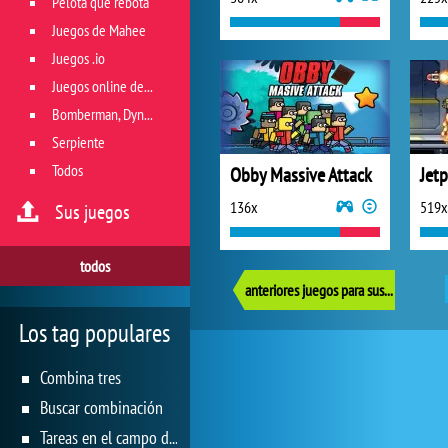
Pelota que rebota
Juegos de Mahee
Juegos .io
Juegos online de géneros múltiples
Bomberman, Dyna Blaster y Pacman
Serpiente
Todos
Obby Massive Attack
Jetp
136x
519x
Sus juegos
todos
anteriores juegos para sus reflejos
Los tag populares
Combina tres
Buscar combinación
Tareas en el campo de juego