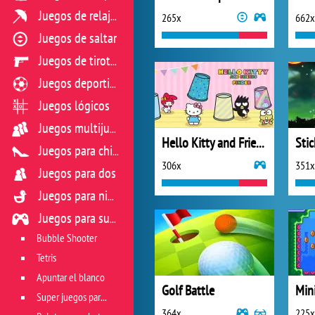
Juegos de relajación
265x
662x
Juegos de saltar
Juegos de tiroteo
Juegos deportivos
Juegos lógicos
Juegos multijugador
Hello Kitty and Friends Finder
Sti
Juegos para chicas
306x
351x
Juegos para dos
Juegos para niños
Juegos para sus reflejos
Bubble Shooter
Tetris
Apuntar el blanco
Golf Battle
Min
Super juegos para reflejos
364x
225x