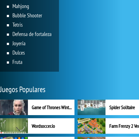
Mahjong
Bubble Shooter
Tetris
Defensa de fortaleza
Joyería
Dulces
Fruta
Juegos Populares
Game of Thrones Winter is Coming
Spider Solitaire
Wordsoccer.io