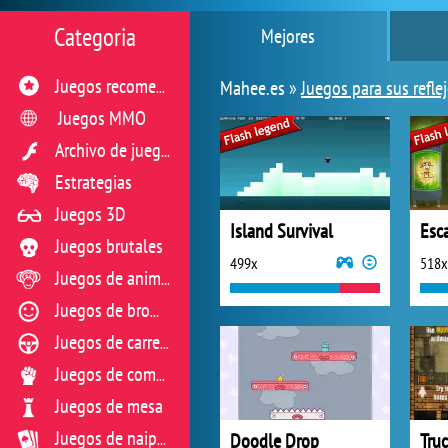
Categoria
Mejores
Mahee.es »
Juegos para sus refle
Juegos recomendados
Juegos MMO
Archivo de juegos flash
Estrategias
Juegos 3D
Island Survival
Juegos brutales
499x
518x
Juegos de animales
Juegos de broma
Juegos de carreras
Juegos de combate
Juegos de mesa
Doodle Drop
Tru
Juegos de naipes