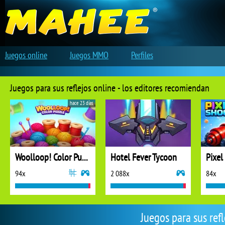
Juegos online
Juegos MMO
Perfiles
Juegos para sus reflejos online - los editores recomiendan
hace 23 días
Woolloop! Color Puzzle
Hotel Fever Tycoon
Pixel
94x
2 088x
84x
Juegos para sus ref