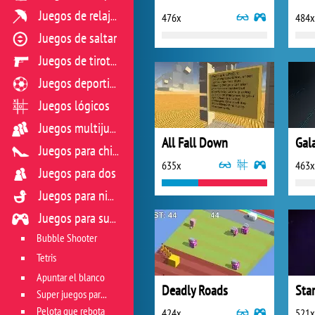
Juegos de relajación
476x
484x
Juegos de saltar
Juegos de tiroteo
Juegos deportivos
Juegos lógicos
Juegos multijugador
All Fall Down
Gala
Juegos para chicas
635x
463x
Juegos para dos
Juegos para niños
Juegos para sus reflejos
Bubble Shooter
Tetris
Apuntar el blanco
Deadly Roads
Star
Super juegos para reflejos
Pelota que rebota
424x
521x