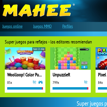
Juegos online
Juegos MMO
Perfiles
Super juegos para reflejos - los editores recomiendan
hace 21 días
Woolloop! Color Puzzle
UnpuzzleR
Pixel
85x
799x
84x
Super juegos p