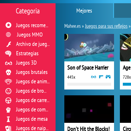
Categoria
Mejores
Juegos recomendados
Mahee.es »
Juegos para sus reflejos
Juegos MMO
Archivo de juegos flash
Estrategias
Juegos 3D
Son of Space Harrier
Juegos brutales
445x
728x
Juegos de animales
Juegos de broma
Juegos de carreras
Juegos de combate
Juegos de mesa
Don't Hit the Blocks!
Circ
Juegos de naipes