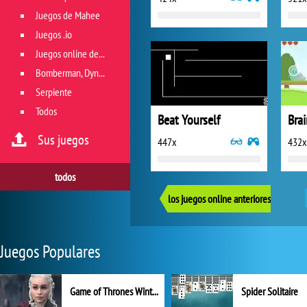
Juegos de Mahee
Juegos .io
Juegos online de géneros múltiples
Bomberman, Dyna Blaster y Pacman
Serpiente
Todos
Beat Yourself
Bra
Sus juegos
447x
432x
todos
los juegos online anteriores
Juegos Populares
Game of Thrones Winter is Coming
Spider Solitaire