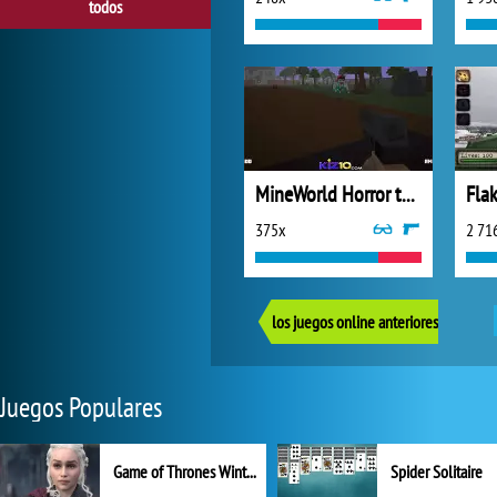
todos
MineWorld Horror the Mansion
Fla
375x
2 71
los juegos online anteriores
Juegos Populares
Game of Thrones Winter is Coming
Spider Solitaire