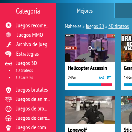
Categoria
Mejores
Juegos recomendados
Mahee.es »
Juegos 3D
»
3D tiroteos
Juegos MMO
Archivo de juegos flash
Estrategias
Juegos 3D
Helicopter Assassin
Gra
3D tiroteos
3D carreras
245x
143x
Juegos brutales
Juegos de animales
Juegos de broma
Juegos de carreras
Juegos de combate
Lonewolf