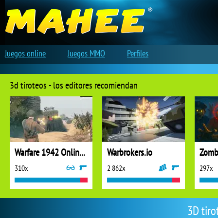
Juegos online
Juegos MMO
Perfiles
3d tiroteos - los editores recomiendan
Warfare 1942 Online Shooter
Warbrokers.io
310x
2 862x
297x
3D tiro