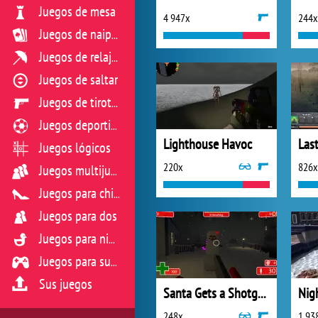
Juegos de mesa
4 947x
244x
Juegos de naipes
Juegos de relajación
Juegos de saltar
Juegos de tiroteo
Juegos deportivos
Lighthouse Havoc
Last
Juegos lógicos
220x
826x
Juegos multijugador
Juegos para chicas
Juegos para dos
Juegos para niños
Juegos para sus reflejos
Sus juegos
Santa Gets a Shotgun 2
Nig
248x
1 93