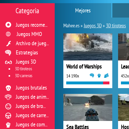
Categoria
Mejores
Juegos recomendados
Mahee.es »
Juegos 3D
»
3D tiroteos
Juegos MMO
Archivo de juegos flash
Estrategias
Juegos 3D
World of Warships
Lea
3D tiroteos
3D carreras
14 190x
452x
Juegos brutales
Juegos de animales
Juegos de broma
Juegos de carreras
Juegos de combate
Sea Battles
Hos