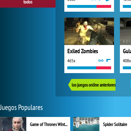
todos
Exiled Zombies
Gul
465x
408x
los juegos online anteriores
Juegos Populares
Game of Thrones Winter is Coming
Spider Solitaire