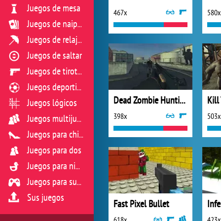
Juegos de mesa
467x
580x
Juegos de naipes
Juegos de relajación
Juegos de saltar
Juegos de tiroteo
Juegos deportivos
Dead Zombie Hunting
Kill
Juegos lógicos
398x
503x
Juegos multijugador
Juegos para chicas
Juegos para dos
Juegos para niños
Juegos para sus reflejos
Sus juegos
Fast Pixel Bullet
Infe
618x
423x