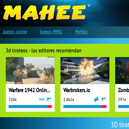
Juegos online
Juegos MMO
Perfiles
3d tiroteos - los editores recomiendan
Warfare 1942 Online Shooter
Warbrokers.io
310x
2 862x
297x
3D tiro