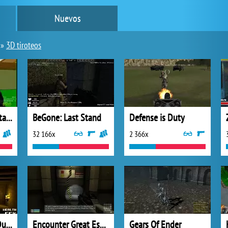
Nuevos
»
3D tiroteos
Counter Strike Portable
BeGone: Last Stand
Defense is Duty
32 166x
2 366x
Exit through the Dungeon
Encounter Great Escape
Gears Of Ender