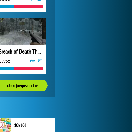
Breach of Death The Bridge
1 775x
otros juegos online
10x10!