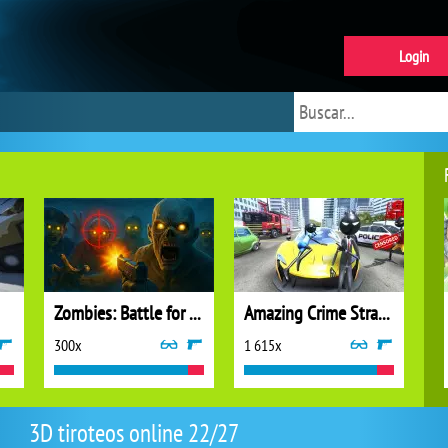
Login
Zombies: Battle for Survival
Amazing Crime Strange Stickman
300x
1 615x
3D tiroteos online 22/27