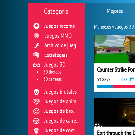
Categoria
Mejores
Juegos recomendados
Mahee.es »
Juegos 3D
Juegos MMO
Archivo de juegos flash
Estrategias
Juegos 3D
3D tiroteos
3D carreras
51 889x
Juegos brutales
Juegos de animales
Juegos de broma
Juegos de carreras
Juegos de combate