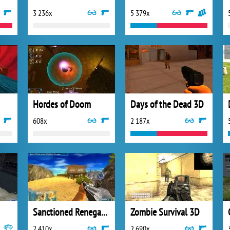
3 236x
5 379x
Hordes of Doom
Days of the Dead 3D
608x
2 187x
Sanctioned Renegades
Zombie Survival 3D
2 410x
2 690x