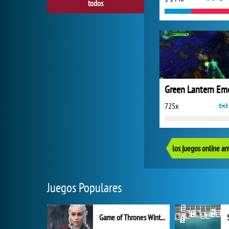
todos
725x
los juegos online an
Juegos Populares
Game of Thrones Winter is Coming