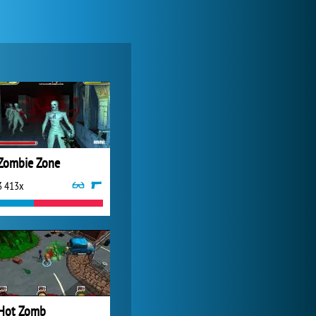
World of Tanks
20 894x
Zombie Zone
3 413x
Forge of Empires
14 955x
Hot Zomb