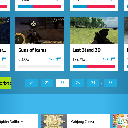
Green Lantern Emerald Adventures
Guns of Icarus
Last Stand 3D
6 322x
17 671x
20
21
22
23
24
..
27
teriores
Spider Solitaire
Mahjong Classic