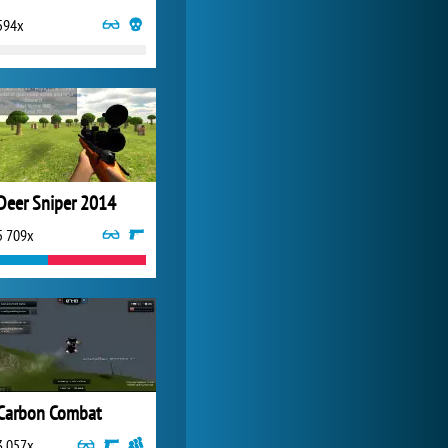
594x
My Free Zoo
6 369x
Deer Sniper 2014
5 709x
Carbon Combat
3 057x