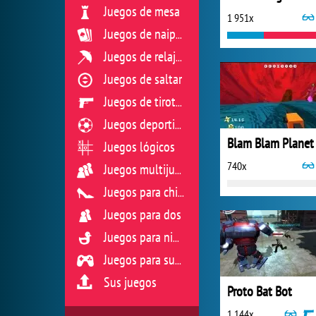
Juegos de mesa
1 951x
Juegos de naipes
Juegos de relajación
Juegos de saltar
Juegos de tiroteo
Juegos deportivos
Blam Blam Planet
Juegos lógicos
740x
Juegos multijugador
Juegos para chicas
Juegos para dos
Juegos para niños
Juegos para sus reflejos
Sus juegos
Proto Bat Bot
1 144x