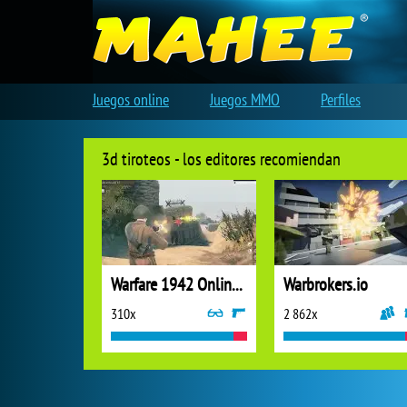
Juegos online
Juegos MMO
Perfiles
3d tiroteos - los editores recomiendan
Warfare 1942 Online Shooter
Warbrokers.io
310x
2 862x