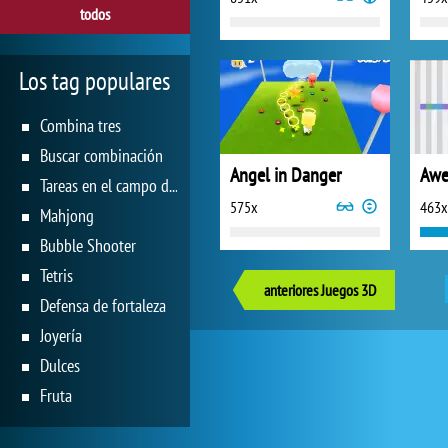
todos
Los tag populares
Combina tres
Buscar combinación
Angel in Danger
Awe
Tareas en el campo de juego
575x
463x
Mahjong
Bubble Shooter
Tetris
anteriores Juegos 3D
Defensa de fortaleza
Joyería
Dulces
Fruta