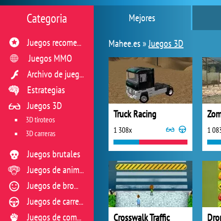
Categoria
Mejores
Mahee.es »
Juegos 3D
Juegos recomendados
Juegos MMO
Archivo de juegos flash
Estrategias
Juegos 3D
Truck Racing
Zom
3D tiroteos
1 308x
1 08
3D carreras
Juegos brutales
Juegos de animales
Juegos de broma
Juegos de carreras
Crosswalk Traffic
Dro
Juegos de combate