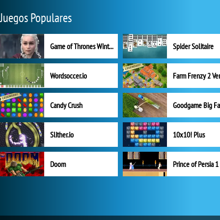
Juegos Populares
Game of Thrones Winter is Coming
Spider Solitaire
Wordsoccer.io
Candy Crush
Goodgame Big F
Slither.io
10x10! Plus
Doom
Prince of Persia 1