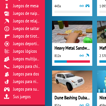
Juegos de mesa
443x
1 09
Juegos de naipes
Juegos de relajación
Juegos de saltar
Juegos de tiroteo
Juegos deportivos
Heavy Metal Sandwich
Maf
Juegos lógicos
812x
2 37
Juegos multijugador
Juegos para chicas
Juegos para dos
Juegos para niños
Juegos para sus reflejos
Sus juegos
Dune Bashing Dubai 3D
Nic
851x
459x