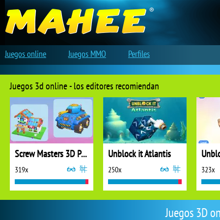
Juegos online
Juegos MMO
Perfiles
Juegos 3d online - los editores recomiendan
Screw Masters 3D Puzzle
Unblock it Atlantis
Unblo
319x
250x
323x
Juegos 3D on